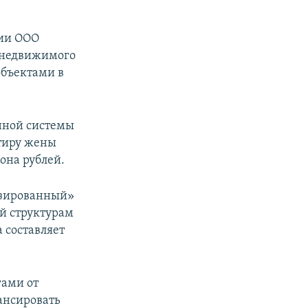
нии ООО
 недвижимого
объектами в
нной системы
тиру жены
она рублей.
изированный»
й структурам
 составляет
гами от
ансировать