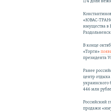
1/4 доли неж
Константинов
«ЮВАС-ТРАНС»
имущества в 
Раздольненск
В конце октя
«Торги»
появ
президента У
Ранее россий
центр отдыха
украинского
446 млн рубл
Российский 
продажи «им