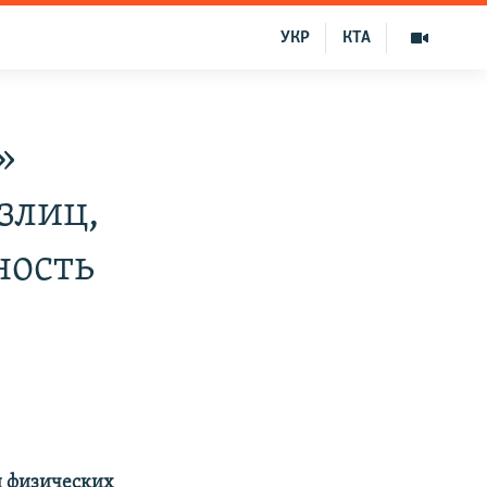
УКР
КТА
»
злиц,
ность
и физических