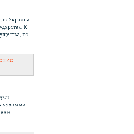
 что Украина
ударства. К
ущества, по
ение
ощью
 основными
 вам