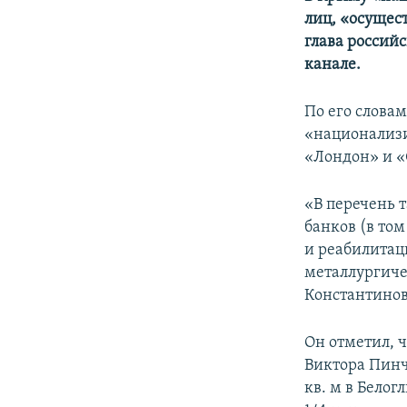
ПОБЕДИТЕЛЕЙ НЕ СУДЯТ?
лиц, «осущес
КРЫМ.НЕПОКОРЕННЫЙ
глава россий
канале.
ELIFBE
УКРАИНСКАЯ ПРОБЛЕМА КРЫМА
По его слова
«национализи
«Лондон» и «О
«В перечень 
банков (в то
и реабилитац
металлургиче
Константинов
Он отметил, 
Виктора Пинч
кв. м в Бело