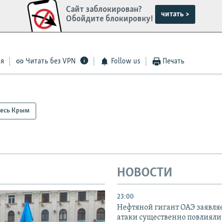
Сайт заблокирован?
читать >
Обойдите блокировку!
ся
Читать без VPN
Follow us
Печать
есь Крым
НОВОСТИ
23:00
Нефтяной гигант ОАЭ заявляе
атаки существенно повлияли 