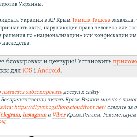
 против Украины.
зидента Украины в АР Крым
Тамила Ташева
заявляла,
признавать акты, нарушающие права человека или гос
я решения по «национализации» или конфискации им
 наследства.
ез блокировки и цензуры! Установить
прилож
лии для
iOS
і
Android
.
 пытается заблокировать
доступ к сайту
.Беспрепятственно читать Крым.Реалии можно с пом
йта: https://d1yvnhogsfhorq.cloudfront.net/
следите за
Telegram
,
Instagram
и
Viber
Крым.Реалии. Рекомендуем
PN
.