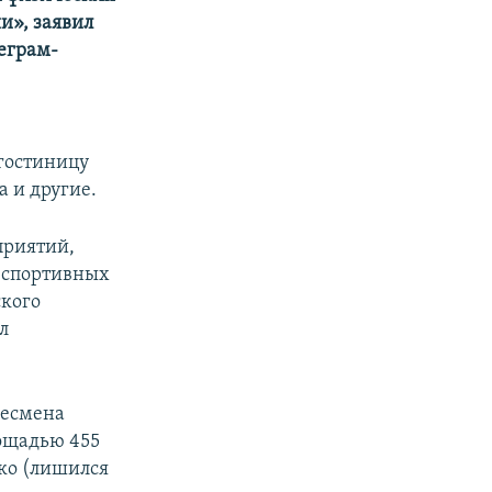
и», заявил
еграм-
гостиницу
а и другие.
приятий,
, спортивных
ского
л
несмена
лощадью 455
нко (лишился