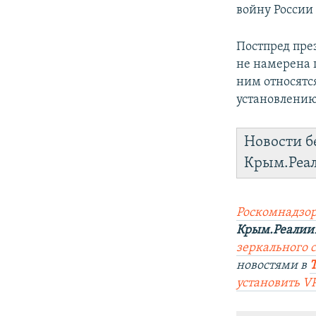
войну России
Постпред пре
не намерена 
ним относятс
установлению
Новости б
Крым.Реа
Роскомнадзор
Крым.Реалии
зеркального са
новостями в
установить V