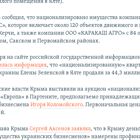
илого помещения в Ялте).
 сообщил, что национализировано имущества компа
, которое включает около 120 объектов движимого и
Керчи, а также компании ООО «КАРАКАШ АГРО» с 84 
ом, Сакском и Первомайском районах.
бря на сайте российской государственной информацио
илась информация
, что «национализированную» квар
краины Елены Зеленской в Ялте продали за 44,3 милли
ские власти Крыма выставили на аукцион «национал
 «Европа» в Партените, предполагаемо принадлежащи
 бизнесмена
Игоря Коломойского
. Первоначальная цена
ей.
глава Крыма
Сергей Аксенов заявлял
, что в Крыму день
ущества украинских бизнесменов» намерены профин