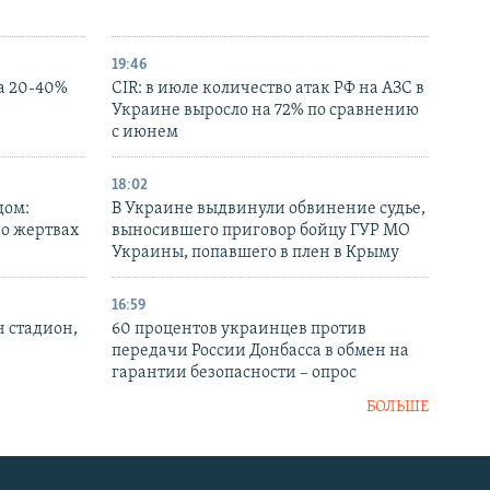
19:46
а 20-40%
CIR: в июле количество атак РФ на АЗС в
Украине выросло на 72% по сравнению
с июнем
18:02
дом:
В Украине выдвинули обвинение судье,
 о жертвах
выносившего приговор бойцу ГУР МО
Украины, попавшего в плен в Крыму
16:59
н стадион,
60 процентов украинцев против
передачи России Донбасса в обмен на
гарантии безопасности – опрос
БОЛЬШЕ