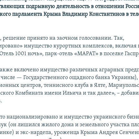
твляющих подрывную деятельность в отношении Росси
ского парламента Крыма Владимир Константинов в тел
м, решение принято на заочном голосовании. Так,
ровано» имущество курортных комплексов, включая 
тель 1001 ночь», парк-отель «МАРАТ» в поселке Гаспр
также включено имущество различных аграрных пред
м числе — Государственного ощадного банка Украины)
ионных центров, теннисного клуба в Ялте, Мариуполь
ского Комбината имени Ильича и так далее», – добави
.
что национализировано и имущество украинского биз
ук (он лишился жилого дома и земельного участка п
глинке) и экс-нардепа, уроженца Крыма Андрея Сенче