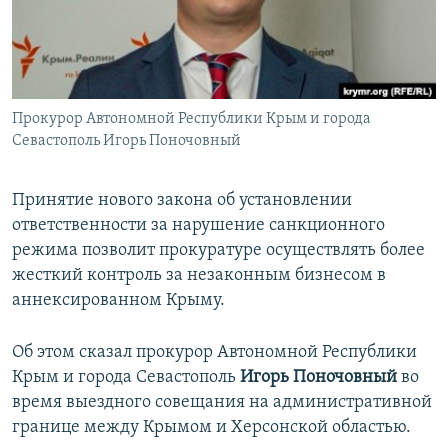
ПРИСОЕДИНЯЙТЕСЬ!
ПОБЕДИТЕЛЕЙ НЕ СУДЯТ?
КРЫМ.НЕПОКОРЕННЫЙ
ELIFBE
Прокурор Автономной Республики Крым и города
УКРАИНСКАЯ ПРОБЛЕМА КРЫМА
Севастополь Игорь Поночовный
Все сайты RFE/RL
Принятие нового закона об установлении
ответственности за нарушение санкционного
режима позволит прокуратуре осуществлять более
жесткий контроль за незаконным бизнесом в
аннексированном Крыму.
Об этом сказал прокурор Автономной Республики
Крым и города Севастополь
Игорь Поночовный
во
время выездного совещания на административной
границе между Крымом и Херсонской областью.