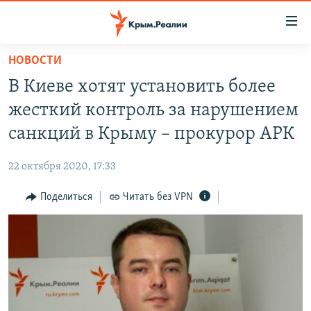
Доступность
ссылки
Вернуться
НОВОСТИ
к
НОВОСТИ
В Киеве хотят установить более
основному
СПЕЦПРОЕКТЫ
содержанию
жесткий контроль за нарушением
ВОДА
Вернутся
ГРУЗ 200
санкций в Крыму – прокурор АРК
к
ИСТОРИЯ
КАРТА ВОЕННЫХ ОБЪЕКТОВ КРЫМА
главной
22 октября 2020, 17:33
ЕЩЕ
11 ЛЕТ ОККУПАЦИИ КРЫМА. 11 ИСТОРИЙ СОПРОТИВЛЕНИЯ
навигации
Вернутся
Поделиться
Читать без VPN
РАДІО СВОБОДА
ИНТЕРАКТИВ
к
КАК ОБОЙТИ БЛОКИРОВКУ
ИНФОГРАФИКА
поиску
ТЕЛЕПРОЕКТ КРЫМ.РЕАЛИИ
Українською
СОВЕТЫ ПРАВОЗАЩИТНИКОВ
Qırımtatar
ПРОПАВШИЕ БЕЗ ВЕСТИ