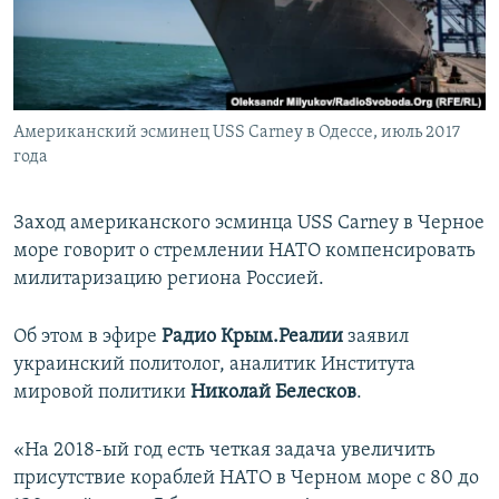
ПРИСОЕДИНЯЙТЕСЬ!
ПОБЕДИТЕЛЕЙ НЕ СУДЯТ?
КРЫМ.НЕПОКОРЕННЫЙ
ELIFBE
Американский эсминец USS Carney в Одессе, июль 2017
УКРАИНСКАЯ ПРОБЛЕМА КРЫМА
года
Все сайты RFE/RL
Заход американского эсминца USS Carney в Черное
море говорит о стремлении НАТО компенсировать
милитаризацию региона Россией.
Об этом в эфире
Радио Крым.Реалии
заявил
украинский политолог, аналитик Института
мировой политики
Николай Белесков
.
«На 2018-ый год есть четкая задача увеличить
присутствие кораблей НАТО в Черном море с 80 до