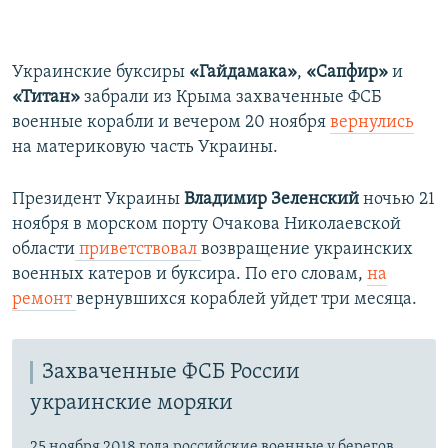
Украинские буксиры
«Гайдамака»
,
«Сапфир»
и
«Титан»
забрали из Крыма захваченные ФСБ
военные корабли
и
вечером 20 ноября
вернулись
на материковую часть Украины.​
Президент Украины
Владимир Зеленский
ночью 21
ноября в морском порту Очакова Николаевской
области
приветствовал
возвращение украинских
военных катеров и буксира. По его словам,
на
ремонт
вернувшихся кораблей уйдет три месяца.
Захваченные ФСБ России
украинские моряки
25 ноября 2018 года российские военные у берегов