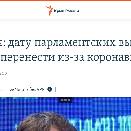
я: дату парламентских в
 перенести из-за корона
2:13
ся
Читать без VPN