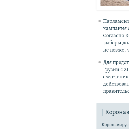
Парламент
кампания о
Согласно К
выборы до
не позже, 
Для предо
Грузии с 2
смягчению 
действоват
правительс
Коронав
Коронавиру