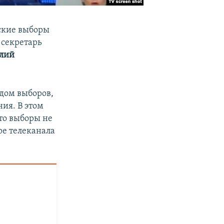
тские выборы
 секретарь
лий
одом выборов,
ия. В этом
 то выборы не
ре телеканала