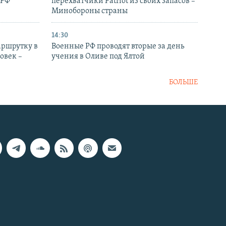
 РФ
перехватчики Patriot из своих запасов –
Минобороны страны
14:30
аршрутку в
Военные РФ проводят вторые за день
овек –
учения в Оливе под Ялтой
БОЛЬШЕ