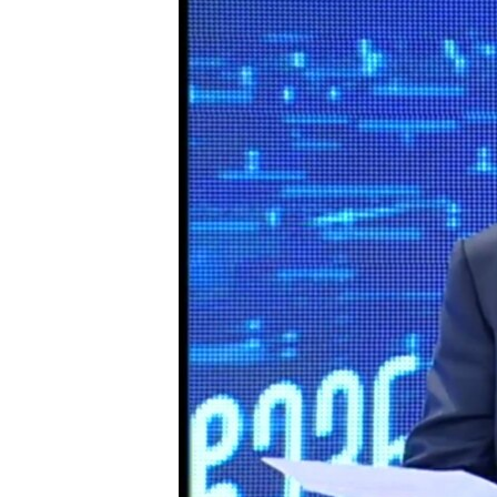
ПОБЕДИТЕЛЕЙ НЕ СУДЯТ?
КРЫМ.НЕПОКОРЕННЫЙ
ELIFBE
УКРАИНСКАЯ ПРОБЛЕМА КРЫМА