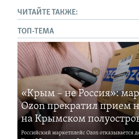
ЧИТАЙТЕ ТАКЖЕ:
ТОП-ТЕМА
«Крым – не Россия»: ма
Ozon прекратил прием н
на Крымском полуостро
Российский маркетплейс Ozon отказывается до