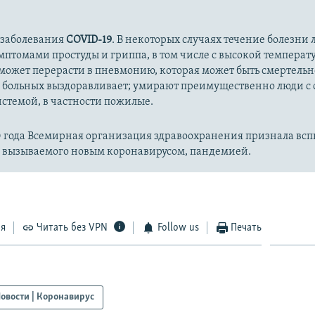
 заболевания
COVID-19
. В некоторых случаях течение болезни л
имптомами простуды и гриппа, в том числе с высокой температ
может перерасти в пневмонию, которая может быть смертельн
 больных выздоравливает; умирают преимущественно люди с
стемой, в частности пожилые.
20 года Всемирная организация здравоохранения признала вс
, вызываемого новым коронавирусом, пандемией.
ся
Читать без VPN
Follow us
Печать
овости | Коронавирус