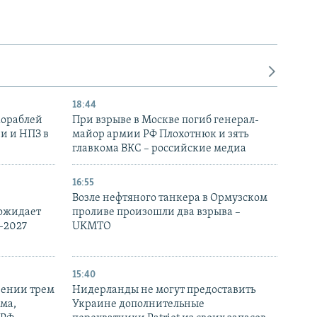
18:44
кораблей
При взрыве в Москве погиб генерал-
и и НПЗ в
майор армии РФ Плохотнюк и зять
главкома ВКС – российские медиа
16:55
Возле нефтяного танкера в Ормузском
 ожидает
проливе произошли два взрыва –
-2027
UKMTO
15:40
рении трем
Нидерланды не могут предоставить
ма,
Украине дополнительные