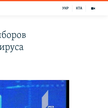
УКР
КТА
ыборов
вируса