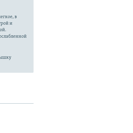
егкое, в
урой и
ой.
 ослабленной
пышку