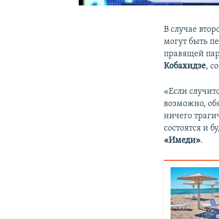
В случае вто
могут быть п
правящей пар
Кобахидзе
, с
«Если случитс
возможно, об
ничего трагич
состоятся и б
«Имеди»
.