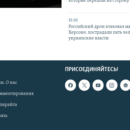
которые перешли на сторону
15:02
Российский дрон атаковал м
Херсоне, пострадали пять чел
украинские власти
ПРИСОЕДИНЯЙТЕСЬ!
и. О нас
омментирования
опирайта
вязь