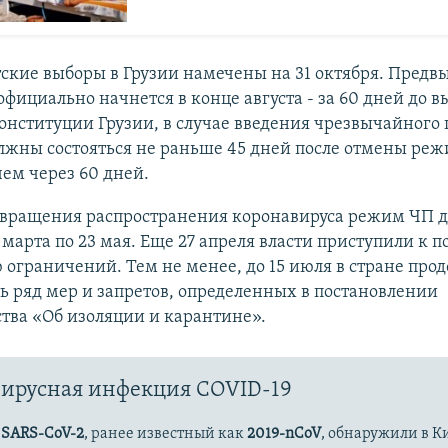
ские выборы в Грузии намечены на 31 октября. Предв
фициально начнется в конце августа - за 60 дней до в
онституции Грузии, в случае введения чрезвычайного
лжны состояться не раньше 45 дней после отмены реж
чем через 60 дней.
твращения распространения коронавируса режим ЧП д
1 марта по 23 мая. Еще 27 апреля власти приступили к 
ограничений. Тем не менее, до 15 июля в стране про
ь ряд мер и запретов, определенных в постановлении
тва «Об изоляции и карантине».
ирусная инфекция COVID-19
с
SARS-CoV-2
, ранее известный как
2019-nCoV
, обнаружили в К