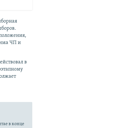
ыборная
ыборов.
 положения,
има ЧП и
ействовал в
поэтапному
должает
итае в конце