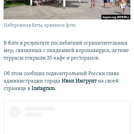
ПРИСОЕДИНЯЙТЕСЬ!
ПОБЕДИТЕЛЕЙ НЕ СУДЯТ?
КРЫМ.НЕПОКОРЕННЫЙ
Набережная Ялты, архивное фото
ELIFBE
УКРАИНСКАЯ ПРОБЛЕМА КРЫМА
В Ялте в результате послаблений ограничительных
Все сайты RFE/RL
мер, связанных с пандемией коронавируса, летние
террасы открыли 35 кафе и ресторанов.
Об этом сообщил подконтрольный России глава
администрации города
Иван Имгрунт
на своей
странице в
Instagram
.