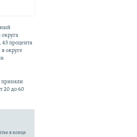
жный
 округа
 43 процента
 в округе
он
м приняли
т 20 до 60
итае в конце