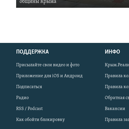
общины Крыма
ПОДДЕРЖКА
ИНФО
Українською
Присылайте свои видео и фото
Крым.Реали
Qırımtatar
Приложение для iOS и Андроид
Правила к
Подписаться
Правила к
ПРИСОЕДИНЯЙТЕСЬ!
Радио
Обратная с
RSS / Podcast
Вакансии
Как обойти блокировку
Правила з
Все сайты RFE/RL