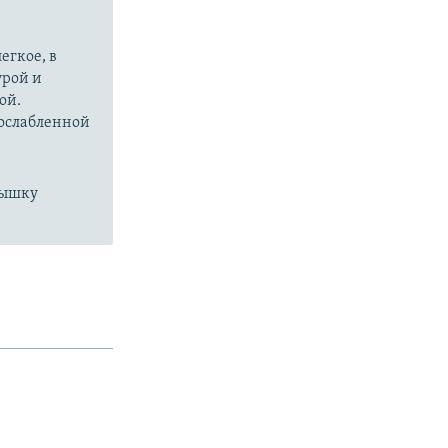
егкое, в
урой и
ой.
 ослабленной
пышку