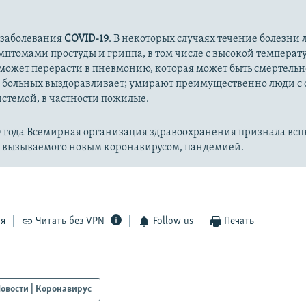
 заболевания
COVID-19
. В некоторых случаях течение болезни л
имптомами простуды и гриппа, в том числе с высокой температ
может перерасти в пневмонию, которая может быть смертельн
 больных выздоравливает; умирают преимущественно люди с
стемой, в частности пожилые.
20 года Всемирная организация здравоохранения признала вс
, вызываемого новым коронавирусом, пандемией.
ся
Читать без VPN
Follow us
Печать
овости | Коронавирус