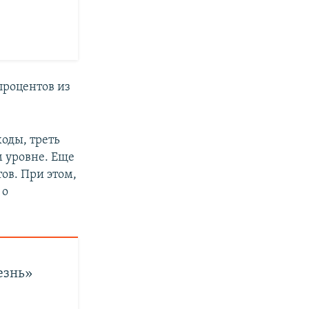
процентов из
ходы, треть
м уровне. Еще
ов. При этом,
 о
езнь»