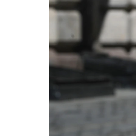
ПОБЕДИТЕЛЕЙ НЕ СУДЯТ?
КРЫМ.НЕПОКОРЕННЫЙ
ELIFBE
УКРАИНСКАЯ ПРОБЛЕМА КРЫМА