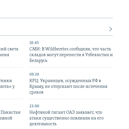
10:45
ний света
СМИ: В Wildberries сообщили, что часть
ания
складов могут перенести в Узбекистан и
Беларусь
09:29
отники
КРЦ: Украинцев, осужденных РФ в
лота» у
Крыму, не отпускают после истечения
сроков
23:00
и Пакистан
Нефтяной гигант ОАЭ заявляет, что
аимной
атаки существенно повлияли на его
деятельность