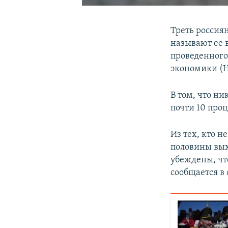
Треть россия
называют ее 
проведенного
экономики (
В том, что н
почти 10 проц
Из тех, кто 
половины вых
убеждены, чт
сообщается в