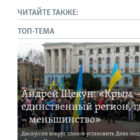
ЧИТАЙТЕ ТАКЖЕ:
ТОП-ТЕМА
Андрей Щекун: «Крым –
единственный регион, 
– меньшинство»
Дискуссия вокруг планов установить День за