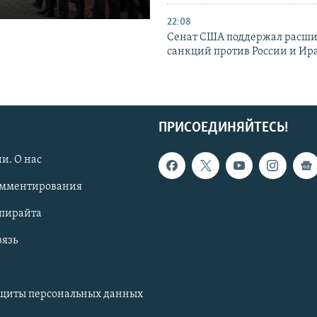
22:08
Сенат США поддержал расш
санкций против России и Ир
ПРИСОЕДИНЯЙТЕСЬ!
и. О нас
омментирования
опирайта
вязь
ащиты персональных данных