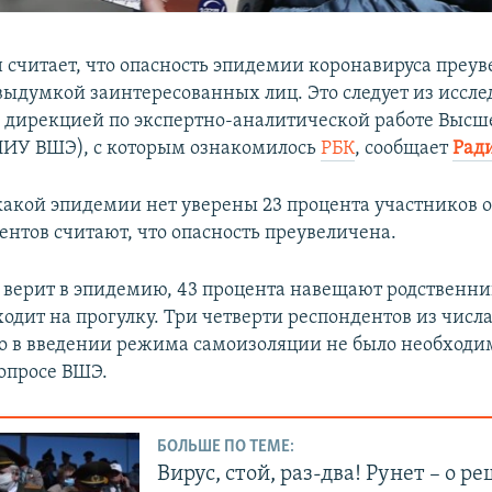
н считает, что опасность эпидемии коронавируса преув
выдумкой заинтересованных лиц. Это следует из иссле
 дирекцией по экспертно-аналитической работе Выс
НИУ ВШЭ), с которым ознакомилось
РБК
, сообщает
Ради
икакой эпидемии нет уверены 23 процента участников 
ентов считают, что опасность преувеличен​а.
не верит в эпидемию, 43 процента навещают родственн
одит на прогулку. Три четверти респондентов из числ
о в введении режима самоизоляции не было необходи
 опросе ВШЭ.
БОЛЬШЕ ПО ТЕМЕ:
Вирус, стой, раз-два! Рунет – о р