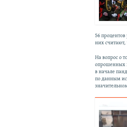
56 процентов
них считают,
На вопрос о т
опрошенных в
в начале панд
по данным ис
значительном