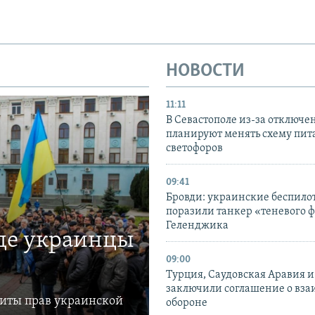
НОВОСТИ
11:11
В Севастополе из-за отключе
планируют менять схему пит
светофоров
09:41
Бровди: украинские беспил
поразили танкер «теневого ф
Геленджика
где украинцы
09:00
Турция, Саудовская Аравия 
заключили соглашение о вз
щиты прав украинской
обороне