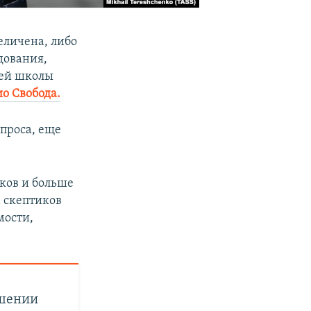
еличена, либо
дования,
шей школы
о Свобода.
опроса, еще
иков и больше
а скептиков
мости,
ешении