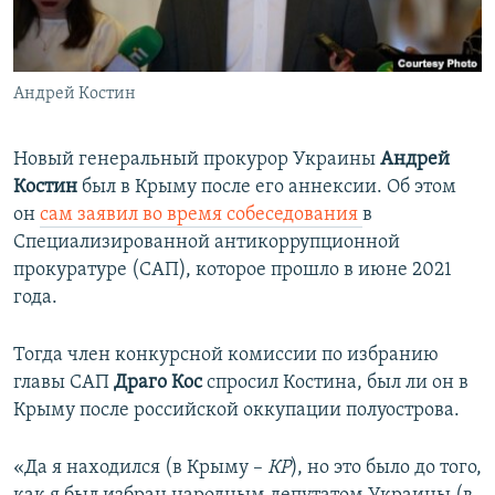
ПРИСОЕДИНЯЙТЕСЬ!
ПОБЕДИТЕЛЕЙ НЕ СУДЯТ?
КРЫМ.НЕПОКОРЕННЫЙ
Андрей Костин
ELIFBE
УКРАИНСКАЯ ПРОБЛЕМА КРЫМА
Новый генеральный прокурор Украины
Андрей
Все сайты RFE/RL
Костин
был в Крыму после его аннексии. Об этом
он
сам заявил во время собеседования
в
Специализированной антикоррупционной
прокуратуре (САП), которое прошло в июне 2021
года.
Тогда член конкурсной комиссии по избранию
главы САП
Драго Кос
спросил Костина, был ли он в
Крыму после российской оккупации полуострова.
«Да я находился (в Крыму –
КР
), но это было до того,