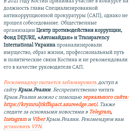
В 2021 году Костин принимал участие в конкурсе на
должность главы Специализированной
антикоррупционной прокуратуры (САП), однако не
прошел собеседование. Общественные
организации
Центр противодействия коррупции,
Фонд DEJURE, «Автомайдан» и Transparency
International Украина
проанализировали
имущество, образ жизни, профессиональный путь
и политические связи Костина и не рекомендовали
его в качестве руководителя САП.
Роскомнадзор пытается заблокировать
доступ к
сайту
Крым.Реалии
.
Беспрепятственно читать
Крым.Реалии можно с помощью
зеркального сайта:
https://krymruljtkffapact.azureedge.net/
.
Также
следите за основными новостями в
Telegram
,
Instagram
и
Viber
Крым.Реалии. Рекомендуем вам
установить VPN
.