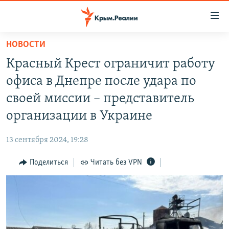
Доступность
ссылки
Вернуться
НОВОСТИ
к
НОВОСТИ
Красный Крест ограничит работу
основному
СПЕЦПРОЕКТЫ
содержанию
офиса в Днепре после удара по
ВОДА
Вернутся
ГРУЗ 200
своей миссии – представитель
к
ИСТОРИЯ
КАРТА ВОЕННЫХ ОБЪЕКТОВ КРЫМА
организации в Украине
главной
ЕЩЕ
11 ЛЕТ ОККУПАЦИИ КРЫМА. 11 ИСТОРИЙ СОПРОТИВЛЕНИЯ
навигации
13 сентября 2024, 19:28
Вернутся
РАДІО СВОБОДА
ИНТЕРАКТИВ
к
Поделиться
Читать без VPN
КАК ОБОЙТИ БЛОКИРОВКУ
ИНФОГРАФИКА
поиску
ТЕЛЕПРОЕКТ КРЫМ.РЕАЛИИ
Українською
СОВЕТЫ ПРАВОЗАЩИТНИКОВ
Qırımtatar
ПРОПАВШИЕ БЕЗ ВЕСТИ