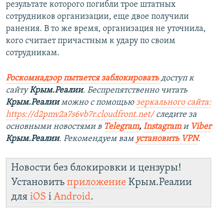
результате которого погибли трое штатных
сотрудников организации, еще двое получили
ранения. В то же время, организация не уточнила,
кого считает причастным к удару по своим
сотрудникам.
Роскомнадзор пытается заблокировать
доступ к
сайту
Крым.Реалии
. Беспрепятственно читать
Крым.Реалии
можно с помощью
зеркального сайта:
https://d2pmv2a7s6vb7r.cloudfront.net/
следите за
основными новостями в
Telegram
,
Instagram
и
Viber
Крым.Реалии
. Рекомендуем вам
установить VPN
.
Новости без блокировки и цензуры!
Установить
приложение
Крым.Реалии
для
iOS
і
Android
.