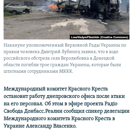
ПРИСОЕДИНЯЙТЕСЬ!
ПОБЕДИТЕЛЕЙ НЕ СУДЯТ?
КРЫМ.НЕПОКОРЕННЫЙ
ELIFBE
УКРАИНСКАЯ ПРОБЛЕМА КРЫМА
Все сайты RFE/RL
Накануне уполномоченный Верховной Рады Украины по
правам человека Дмитрий Лубинец заявил, что в ходе
российского обстрела села Веролюбовка в Донецкой
области погибли трое граждан Украины, которые были
штатными сотрудниками МККК.
Международный комитет Красного Креста
остановит работу днепровского офиса после атаки
на его персонал. Об этом в эфире проекта Радіо
Свобода Донбасс.Реалии сообщил спикер делегации
Международного комитета Красного Креста в
Украине Александр Власенко.