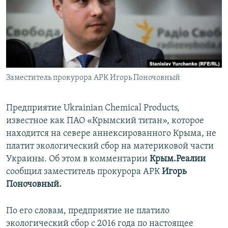
ПРИСОЕДИНЯЙТЕСЬ!
ПОБЕДИТЕЛЕЙ НЕ СУДЯТ?
КРЫМ.НЕПОКОРЕННЫЙ
ELIFBE
УКРАИНСКАЯ ПРОБЛЕМА КРЫМА
Все сайты RFE/RL
Заместитель прокурора АРК Игорь Поночовный
Предприятие Ukrainian Chemical Products,
известное как ПАО «Крымский титан», которое
находится на севере аннексированного Крыма, не
платит экологический сбор на материковой части
Украины. Об этом в комментарии
Крым.Реалии
сообщил заместитель прокурора АРК
Игорь
Поночовный.
По его словам, предприятие не платило
экологический сбор с 2016 года по настоящее