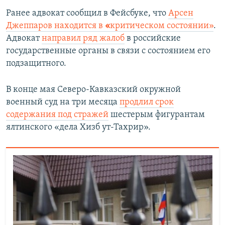
Ранее адвокат сообщил в Фейсбуке, что
Арсен
Джеппаров находится в
«
критическом состоянии»
.
Адвокат
направил ряд жалоб
в российские
государственные органы в связи с состоянием его
подзащитного.
В конце мая Северо-Кавказский окружной
военный суд на три месяца
продлил срок
содержания под стражей
шестерым фигурантам
ялтинского «дела Хизб ут-Тахрир».