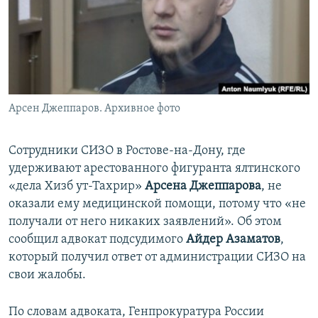
ПРИСОЕДИНЯЙТЕСЬ!
ПОБЕДИТЕЛЕЙ НЕ СУДЯТ?
КРЫМ.НЕПОКОРЕННЫЙ
ELIFBE
УКРАИНСКАЯ ПРОБЛЕМА КРЫМА
Все сайты RFE/RL
Арсен Джеппаров. Архивное фото
Сотрудники СИЗО в Ростове-на-Дону, где
удерживают арестованного фигуранта ялтинского
«дела Хизб ут-Тахрир»
Арсена Джеппарова
, не
оказали ему медицинской помощи, потому что «не
получали от него никаких заявлений». Об этом
сообщил адвокат подсудимого
Айдер Азаматов
,
который получил ответ от администрации СИЗО на
свои жалобы.
По словам адвоката, Генпрокуратура России