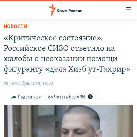
Доступность
ссылки
Вернуться
НОВОСТИ
к
НОВОСТИ
«Критическое состояние».
основному
СПЕЦПРОЕКТЫ
содержанию
Российское СИЗО ответило на
ВОДА
Вернутся
ГРУЗ 200
жалобы о неоказании помощи
к
ИСТОРИЯ
КАРТА ВОЕННЫХ ОБЪЕКТОВ КРЫМА
фигуранту «дела Хизб ут-Тахрир»
главной
ЕЩЕ
11 ЛЕТ ОККУПАЦИИ КРЫМА. 11 ИСТОРИЙ СОПРОТИВЛЕНИЯ
навигации
29 сентября 2018, 18:52
Вернутся
РАДІО СВОБОДА
ИНТЕРАКТИВ
к
Поделиться
Читать без VPN
КАК ОБОЙТИ БЛОКИРОВКУ
ИНФОГРАФИКА
поиску
ТЕЛЕПРОЕКТ КРЫМ.РЕАЛИИ
Українською
СОВЕТЫ ПРАВОЗАЩИТНИКОВ
Qırımtatar
ПРОПАВШИЕ БЕЗ ВЕСТИ