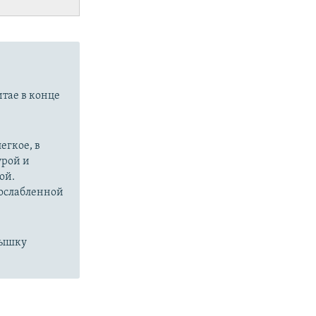
итае в конце
егкое, в
урой и
ой.
 ослабленной
пышку