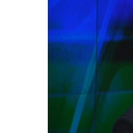
ПОБЕДИТЕЛЕЙ НЕ СУДЯТ?
КРЫМ.НЕПОКОРЕННЫЙ
ELIFBE
УКРАИНСКАЯ ПРОБЛЕМА КРЫМА