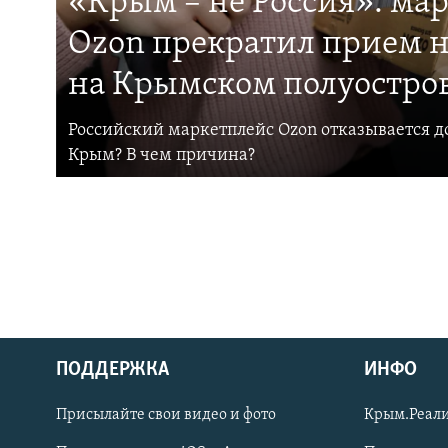
«Крым – не Россия»: ма
Ozon прекратил прием н
на Крымском полуостро
Российский маркетплейс Ozon отказывается до
Крым? В чем причина?
ПОДДЕРЖКА
ИНФО
Українською
Присылайте свои видео и фото
Крым.Реали
Qırımtatar