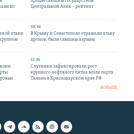
я
процветающим государством
кали из
Центральной Азии – рейтинг
08:36
нной атаки
В Крыму и Севастополе отражали атаку
 крупном
дронов, были слышны взрывы
22:36
ензин
Спутники зафиксировали рост
ерты
крупного нефтяного пятна возле порта
оровью
Тамань в Краснодарском крае РФ
БОЛЬШЕ