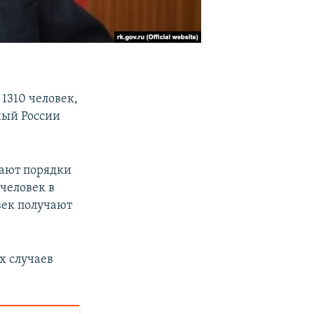
1310 человек,
ный России
чают порядки
 человек в
век получают
х случаев