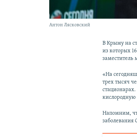
Антон Лясковский
В Крыму на с
из которых 1
заместитель
«На сегодняш
трех тысяч че
стационарах.
кислородную 
Напомним, чт
заболевания 