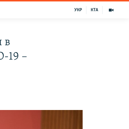
УКР
КТА
 в
-19 –