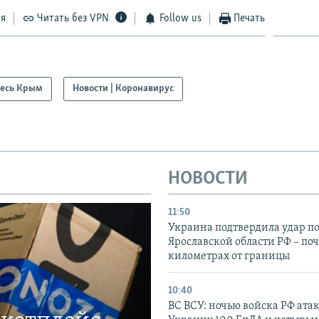
ся
Читать без VPN
Follow us
Печать
есь Крым
Новости | Коронавирус
НОВОСТИ
11:50
Украина подтвердила удар по
Ярославской области РФ – поч
километрах от границы
10:40
ВС ВСУ: ночью войска РФ ата