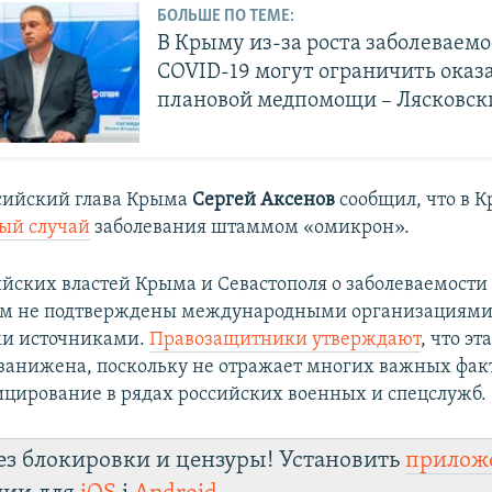
БОЛЬШЕ ПО ТЕМЕ:
В Крыму из-за роста заболеваем
COVID-19 могут ограничить оказ
плановой медпомощи – Лясковск
ссийский глава Крыма
Сергей Аксенов
сообщил, что в 
ый случай
заболевания штаммом «омикрон».
йских властей Крыма и Севастополя о заболеваемости
ом не подтверждены международными организациями
и источниками.
Правозащитники утверждают
, что эт
занижена, поскольку не отражает многих важных фак
цирование в рядах российских военных и спецслужб.
ез блокировки и цензуры! Установить
прилож