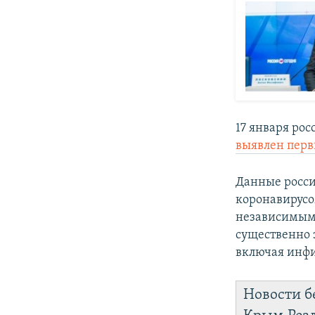
17 января ро
выявлен перв
Данные росси
коронавирус
независимым
существенно 
включая инфи
Новости б