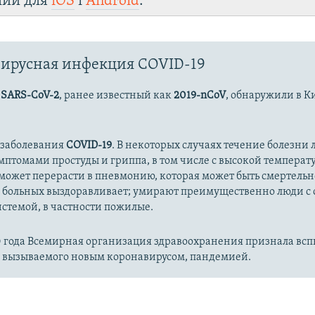
лии для
iOS
і
Android
.
ирусная инфекция COVID-19
с
SARS-CoV-2
, ранее известный как
2019-nCoV
, обнаружили в К
 заболевания
COVID-19
. В некоторых случаях течение болезни л
имптомами простуды и гриппа, в том числе с высокой температ
может перерасти в пневмонию, которая может быть смертельн
 больных выздоравливает; умирают преимущественно люди с
стемой, в частности пожилые.
20 года Всемирная организация здравоохранения признала вс
, вызываемого новым коронавирусом, пандемией.