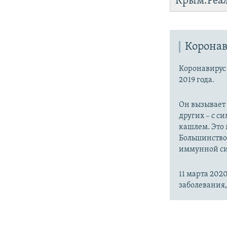
Крым.Реа
Коронав
Коронавиру
2019 года.
Он вызывает
других – с с
кашлем. Это 
Большинство
иммунной си
11 марта 20
заболевания