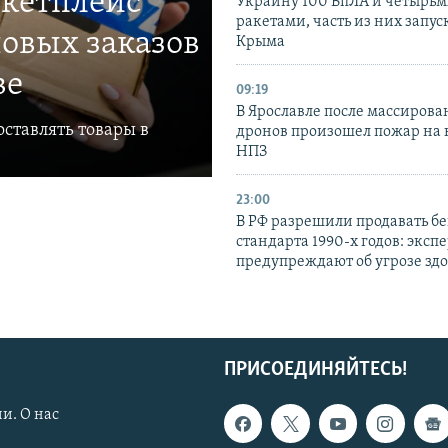
ркетплейс
Украину 100 БпЛА и четырьм
ракетами, часть из них запус
овых заказов
Крыма
ве
09:19
В Ярославле после массирова
ставлять товары в
дронов произошел пожар на
НПЗ
23:00
В РФ разрешили продавать б
стандарта 1990-х годов: эксп
предупреждают об угрозе зд
ПРИСОЕДИНЯЙТЕСЬ!
и. О нас