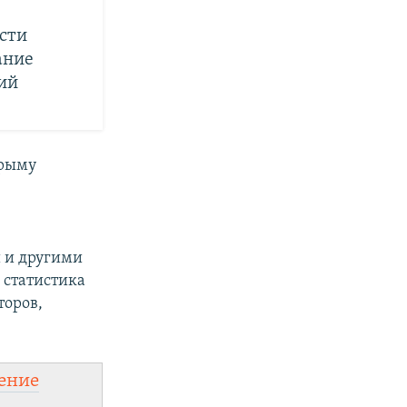
ости
ание
ий
Крыму
 и другими
а статистика
торов,
ение