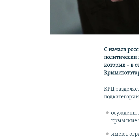
С начала рос
политически 
которых – в 
Крымскотатар
КРЦ разделяе
подкатегорий
осуждены и
крымские 
имеют огра