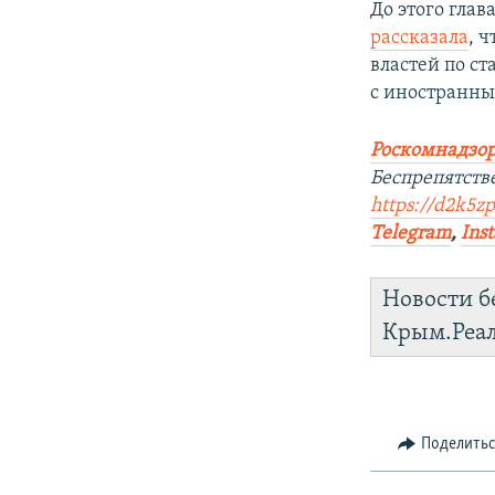
До этого гла
рассказала
, 
властей по ст
с иностранным
Роскомнадзор
Беспрепятств
https://d2k5zp
Telegram
,
Ins
Новости б
Крым.Реа
Поделить