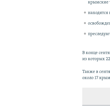
крымские 
находятся 
освобожден
преследуют
В конце сент
из которых 2
Также в сент
около 17 кры