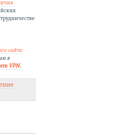
ончик
ийских
сотрудничестве
го сайта:
ми в
ить VPN
.
ение