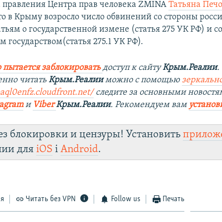
ва правления Центра прав человека ZMINA
Татьяна Печ
что в Крыму возросло число обвинений со стороны росс
атьям о государственной измене (статья 275 УК РФ) и 
 государством(статья 275.1 УК РФ).
 пытается заблокировать
доступ к сайту
Крым.Реалии
.
енно читать
Крым.Реалии
можно с помощью
зеркально
aql0enfz.cloudfront.net/
следите за основными новостя
tagram
и
Viber
Крым.Реалии
. Рекомендуем вам
установ
ез блокировки и цензуры! Установить
прилож
лии для
iOS
і
Android
.
ся
Читать без VPN
Follow us
Печать