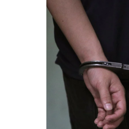
ПОБЕДИТЕЛЕЙ НЕ СУДЯТ?
КРЫМ.НЕПОКОРЕННЫЙ
ELIFBE
УКРАИНСКАЯ ПРОБЛЕМА КРЫМА