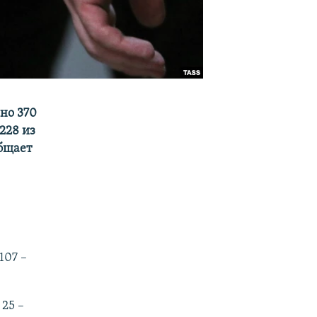
но 370
228 из
общает
107 –
25 –