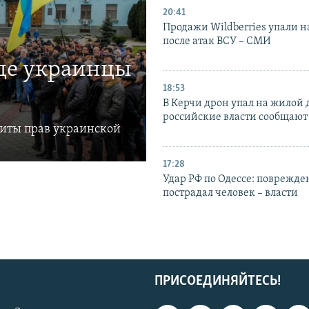
20:41
Продажи Wildberries упали н
после атак ВСУ – СМИ
где украинцы
18:53
В Керчи дрон упал на жилой 
российские власти сообщают
щиты прав украинской
17:28
Удар РФ по Одессе: поврежде
пострадал человек – власти
ПРИСОЕДИНЯЙТЕСЬ!