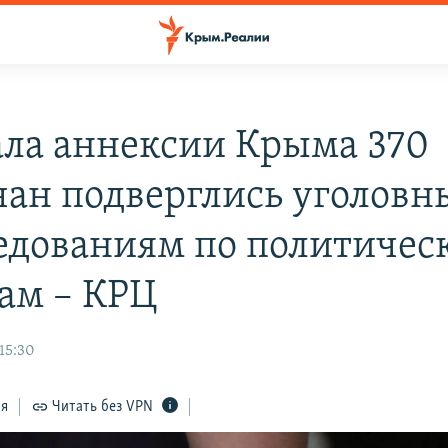
ала аннексии Крыма 370
ан подверглись уголов
едованиям по политичес
ам – КРЦ
15:30
ся
Читать без VPN