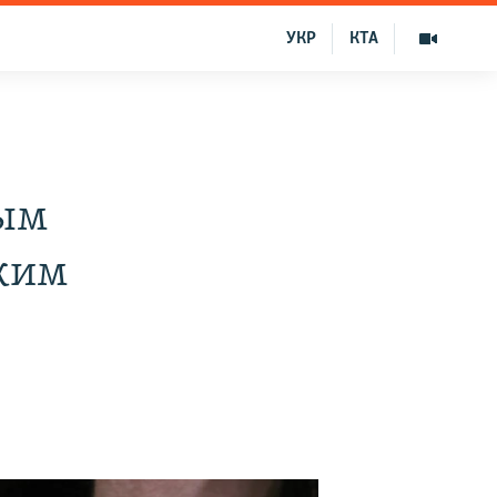
УКР
КТА
ным
ким