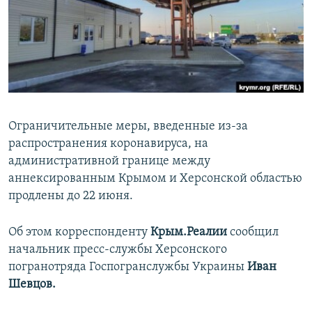
ПРИСОЕДИНЯЙТЕСЬ!
ПОБЕДИТЕЛЕЙ НЕ СУДЯТ?
КРЫМ.НЕПОКОРЕННЫЙ
ELIFBE
УКРАИНСКАЯ ПРОБЛЕМА КРЫМА
Все сайты RFE/RL
Ограничительные меры, введенные из-за
распространения коронавируса, на
административной границе между
аннексированным Крымом и Херсонской областью
продлены до 22 июня.
Об этом корреспонденту
Крым.Реалии
сообщил
начальник пресс-службы Херсонского
погранотряда Госпогранслужбы Украины
Иван
Шевцов.