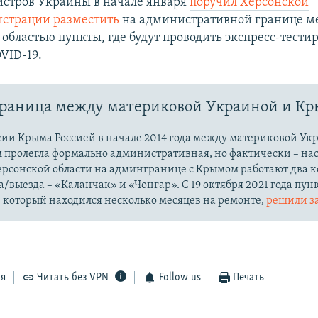
стров Украины в начале января
поручил Херсонской
страции разместить
на административной границе 
 областью пункты, где будут проводить экспресс-тести
VID-19.
раница между материковой Украиной и К
сии Крыма Россией в начале 2014 года между материковой Ук
м пролегла формально административная, но фактически – на
Херсонской области на админгранице с Крымом работают два 
а/выезда – «Каланчак» и «Чонгар». С 19 октября 2021 года пун
 который находился несколько месяцев на ремонте,
решили з
ся
Читать без VPN
Follow us
Печать