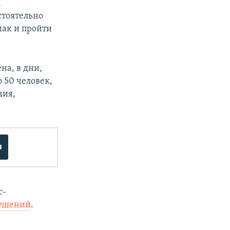
,
стоятельно
чак и пройти
на, в дни,
 50 человек,
ния,
я
с-
рушений
.