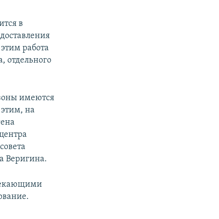
ится в
едоставления
 этим работа
а, отдельного
 зоны имеются
 этим, на
гена
 центра
совета
а Веригина.
есекающими
ование.