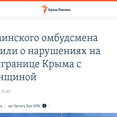
аинского омбудсмена
или о нарушениях на
границе Крыма с
онщиной
 15:43
ся
Читать без VPN