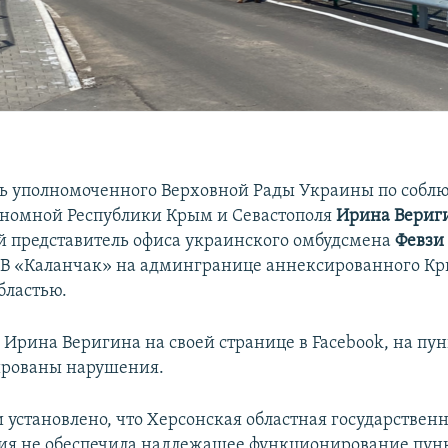
ь уполномоченного Верховной Рады Украины по собл
номной Республики Крым и Севастополя
Ирина Вериг
 представитель офиса украинского омбудсмена
Февзи
В «Каланчак» на админгранице аннексированного Кр
бластью.
 Ирина Веригина на своей странице в Facebook, на пун
ированы нарушения.
установлено, что Херсонская областная государствен
я не обеспечила надлежащее функционирование пунк