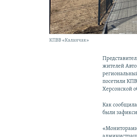
КПВВ «Каланчак»
Представител
жителей Авто
региональный
посетили КПВ
Херсонской о
Как сообщила
были зафикс
«Мониторами 
администраци