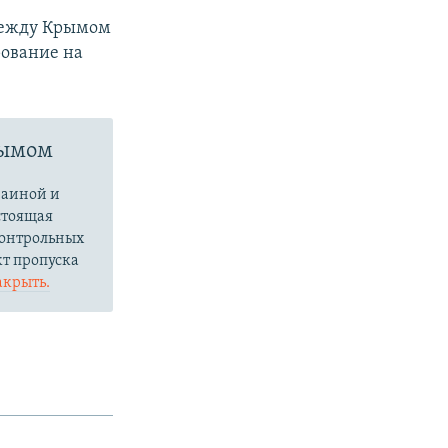
между Крымом
рование на
рымом
раиной и
стоящая
контрольных
кт пропуска
акрыть.