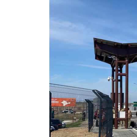
ПОБЕДИТЕЛЕЙ НЕ СУДЯТ?
КРЫМ.НЕПОКОРЕННЫЙ
ELIFBE
УКРАИНСКАЯ ПРОБЛЕМА КРЫМА