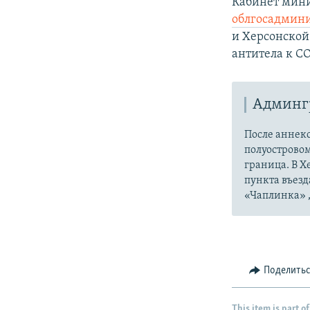
Кабинет мини
облгосадмини
и Херсонской
антитела к CO
Админг
После аннек
полуострово
граница. В 
пункта въезд
«Чаплинка» ,
Поделить
This item is part of