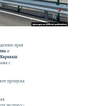
юдению прав
ина
и
 Каракаш
ыма с
кте пропуска
ная
та экспресс-