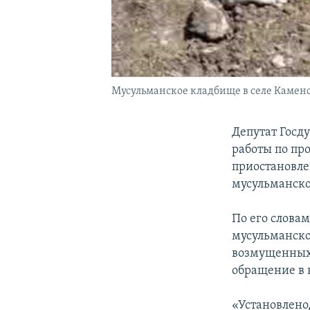
Мусульманское кладбище в селе Каменс
Депутат Госд
работы по пр
приостановле
мусульманско
По его слова
мусульманско
возмущенных 
обращение в 
«Установлено