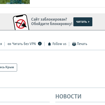
Сайт заблокирован?
читать >
Обойдите блокировку!
ся
Читать без VPN
Follow us
Печать
есь Крым
НОВОСТИ