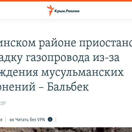
инском районе приостан
адку газопровода из-за
ждения мусульманских
онений – Бальбек
:37
ся
Читать без VPN