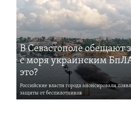
В Севастополе обещают 
с моря украинским БпЛА
это?
Российские власти города анонсировали появ
защиты от беспилотников