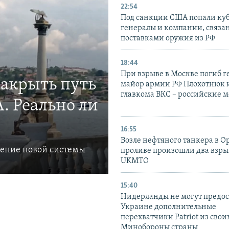
22:54
Под санкции США попали ку
генералы и компании, связа
поставками оружия из РФ
18:44
При взрыве в Москве погиб г
закрыть путь
майор армии РФ Плохотнюк и
главкома ВКС – российские 
. Реально ли
16:55
Возле нефтяного танкера в 
ление новой системы
проливе произошли два взры
UKMTO
15:40
Нидерланды не могут предос
Украине дополнительные
перехватчики Patriot из своих
Минобороны страны