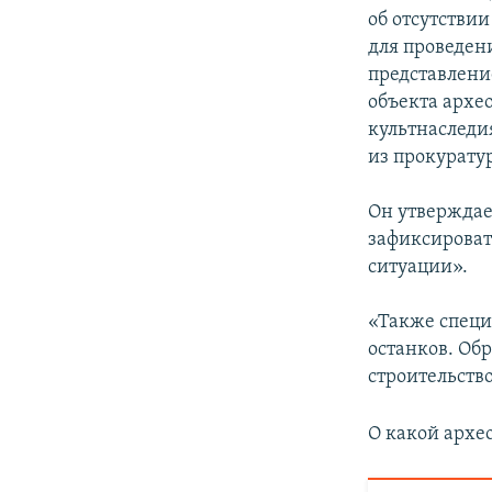
об отсутстви
для проведен
представлени
объекта архе
культнаследи
из прокурату
Он утверждае
зафиксироват
ситуации».
«Также специ
останков. Об
строительство
О какой архе