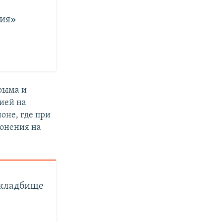
ния»
рыма и
цией на
оне, где при
ронения на
 кладбище