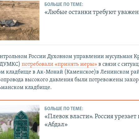
БОЛЬШЕ ПО ТЕМЕ:
«Любые останки требуют уваже
онтрольном России Духовном управлении мусульман К
 (ДУМКС)
потребовали «принять меры»
в связи с ситуа
м кладбище в Ак-Монай (Каменское)в Ленинском рай
зопровода высокого давления были потревожены захо
ьманском кладбище.
БОЛЬШЕ ПО ТЕМЕ:
«Плевок власти». Россия урезает
«Абдал»