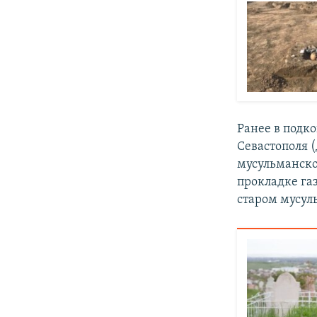
Ранее в подк
Севастополя
мусульманско
прокладке га
старом мусул