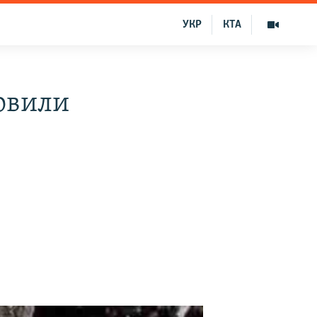
УКР
КТА
овили