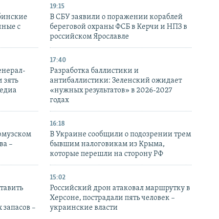
19:15
бинские
В СБУ заявили о поражении кораблей
нные с
береговой охраны ФСБ в Керчи и НПЗ в
российском Ярославле
17:40
енерал-
Разработка баллистики и
 зять
антибаллистики: Зеленский ожидает
медиа
«нужных результатов» в 2026-2027
годах
16:18
Ормузском
В Украине сообщили о подозрении трем
ва –
бывшим налоговикам из Крыма,
которые перешли на сторону РФ
15:02
тавить
Российский дрон атаковал маршрутку в
Херсоне, пострадали пять человек –
 запасов –
украинские власти