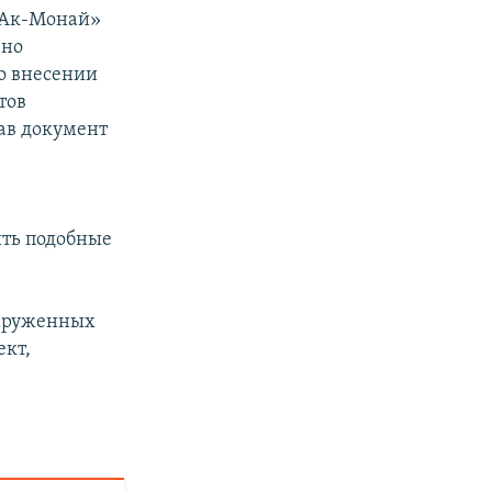
 «Ак-Монай»
ено
 о внесении
тов
вав документ
ить подобные
наруженных
ект,