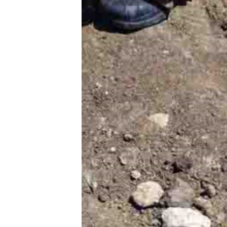
ПОБЕДИТЕЛЕЙ НЕ СУДЯТ?
КРЫМ.НЕПОКОРЕННЫЙ
ELIFBE
УКРАИНСКАЯ ПРОБЛЕМА КРЫМА