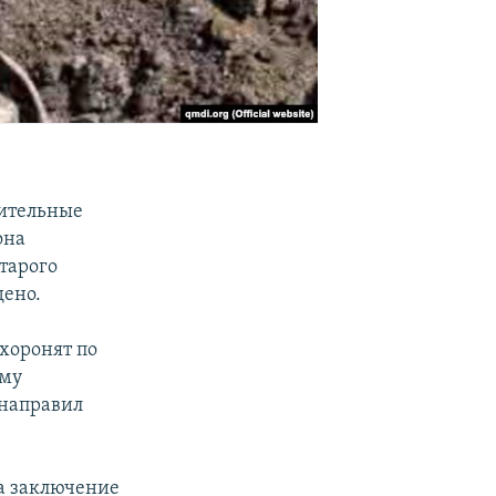
оительные
она
тарого
дено.
хоронят по
ему
 направил
а заключение