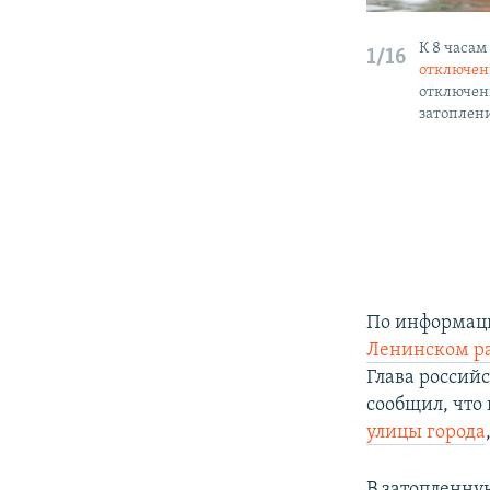
К 8 часам
1/16
отключен
отключен
затоплен
По информац
Ленинском р
Глава россий
сообщил, что
улицы города
В затопленну