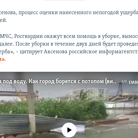
сенова, процесс оценки нанесенного непогодой ущерб
ей.
МЧС, Росгвардии окажут всем помощь в уборке, вынос
далее. После уборки в течение двух дней будет провед
ерба», – цитирует Аксенова российское информагентс
м»
.
Керчь ушла под воду. Как город борется с потопом (видео)
EMB
Реалии
No media source currently available