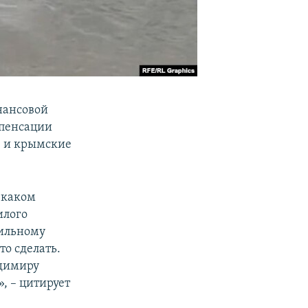
нансовой
пенсации
е и крымские
в каком
илого
бильному
то сделать.
адимиру
, – цитирует