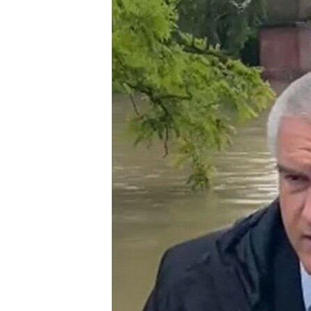
ПОБЕДИТЕЛЕЙ НЕ СУДЯТ?
КРЫМ.НЕПОКОРЕННЫЙ
ELIFBE
УКРАИНСКАЯ ПРОБЛЕМА КРЫМА