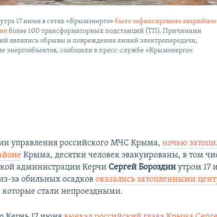
 утра 17 июня в сетях «Крымэнерго»
было зафиксировано аварийное
ие
более 100 трансформаторных подстанций (ТП). Причинами
ий являлись обрывы и повреждения линий электропередачи,
ие энергообъектов, сообщили в пресс-службе «Крымэнерго»
ии управления российского МЧС Крыма,
ночью затопил
айоне
Крыма, десятки человек эвакуированы, в том чис
ской администрации Керчи
Сергей Бороздин
утром 17 
 из-за обильных осадков
оказались затопленными цен
, которые стали непроездными.
ю Керчь 17 июня
выехал российский глава Крыма Серге