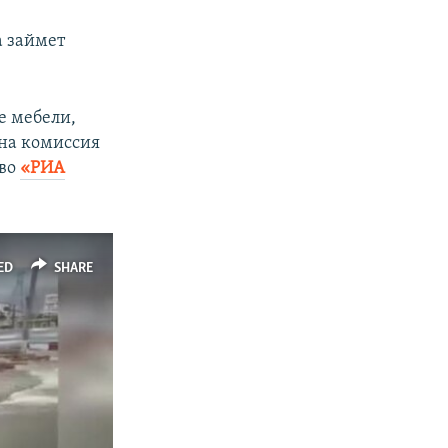
а займет
е мебели,
ена комиссия
тво
«РИА
ED
SHARE