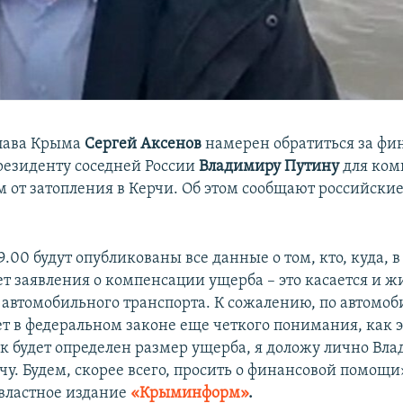
глава Крыма
Сергей Аксенов
намерен обратиться за фи
езиденту соседней России
Владимиру Путину
для ком
 от затопления в Керчи. Об этом сообщают российски
9.00 будут опубликованы все данные о том, кто, куда, 
ет заявления о компенсации ущерба – это касается и ж
 автомобильного транспорта. К сожалению, по автомо
т в федеральном законе еще четкого понимания, как э
как будет определен размер ущерба, я доложу лично Вл
у. Будем, скорее всего, просить о финансовой помощи»
властное издание
«Крыминформ»
.