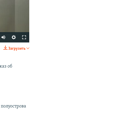
Auto
240p
Загрузить
SHARE
360p
480p
каз об
720p
1080p
px
width
 полуострова