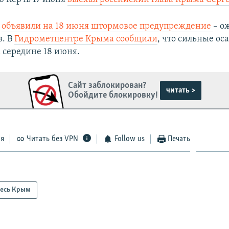
а
объявили на 18 июня штормовое предупреждение
– о
в. В
Гидрометцентре Крыма сообщили
, что сильные ос
 середине 18 июня.
Сайт заблокирован?
читать >
Обойдите блокировку!
ся
Читать без VPN
Follow us
Печать
есь Крым