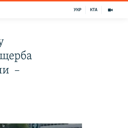
УКР
КТА
у
ущерба
чи –