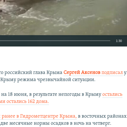
1:30
EMBED
о российский глава Крыма
Сергей Аксенов
подписал
у
 Крыму режима чрезвычайной ситуации.
Auto
240p
360p
480p
 на 18 июня, в результате непогоды в Крыму
остались
и остались 162 дома.
720p
1080p
 ранее в Гидрометцентре Крыма,
в восточных районах
 две месячные нормы осадков в ночь на четверг.