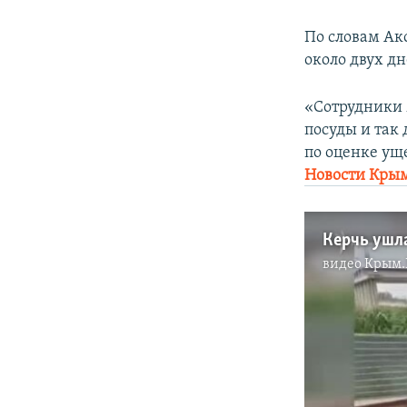
По словам Ак
около двух дн
«Сотрудники 
посуды и так 
по оценке ущ
Новости Кры
видео
Крым.