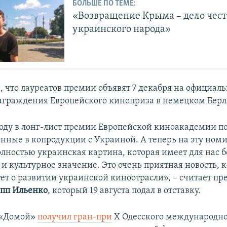
БОЛЬШЕ ПО ТЕМЕ:
«Возвращение Крыма – дело чес
украинского народа»
, что лауреатов премии объявят 7 декабря на официал
граждения Европейского киноприза в немецком Берл
оду в лонг-лист премии Европейской киноакадемии п
анные в копродукции с Украиной. А теперь на эту но
олностью украинская картина, которая имеет для нас 
и культурное значение. Это очень приятная новость, 
ет о развитии украинской киноотрасли», – считает пр
пп Ильенко
, который 19 августа подал в отставку.
 «Домой»
получил гран-при
X Одесского международн