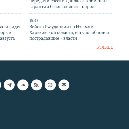
передачи России Донбасса в обмен на
гарантии безопасности – опрос
15:47
вали видео
Войска РФ ударили по Изюму в
торые
Харьковской области, есть погибшие и
 августа
пострадавшие – власти
БОЛЬШЕ