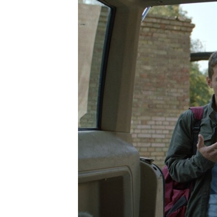
ПОБЕДИТЕЛЕЙ НЕ СУДЯТ?
КРЫМ.НЕПОКОРЕННЫЙ
ELIFBE
УКРАИНСКАЯ ПРОБЛЕМА КРЫМА