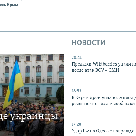
есь Крым
НОВОСТИ
20:41
Продажи Wildberries упали н
после атак ВСУ – СМИ
18:53
В Керчи дрон упал на жилой 
российские власти сообщают
где украинцы
17:28
Удар РФ по Одессе: поврежде