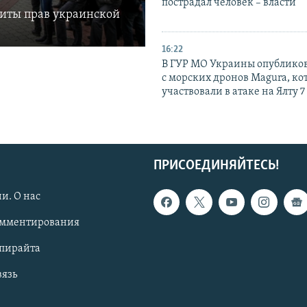
пострадал человек – власти
щиты прав украинской
16:22
В ГУР МО Украины опублико
с морских дронов Magura, ко
участвовали в атаке на Ялту 7
ПРИСОЕДИНЯЙТЕСЬ!
и. О нас
омментирования
опирайта
вязь