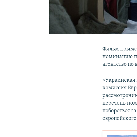
Фильм крымс
номинацию п
агентство по
«Украинская л
комиссия Ев
рассмотрению
перечень ном
побороться за
европейского 