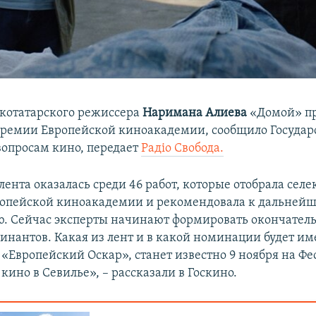
котатарского режиссера
Наримана Алиева
«Домой» пр
ремии Европейской киноакадемии, сообщило Государ
 вопросам кино, передает
Радіо Свобода.
ента оказалась среди 46 работ, которые отобрала сел
ропейской киноакадемии и рекомендовала к дальней
. Сейчас эксперты начинают формировать окончател
инантов. Какая из лент и в какой номинации будет им
 «Европейский Оскар», станет известно 9 ноября на Фе
кино в Севилье», – рассказали в Госкино.