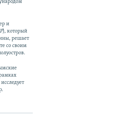
ународом
ер и
Р
), который
аины, решает
те со своим
олуостров.
рымские
 рамках
 исследует
р.