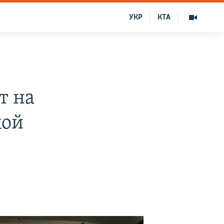
УКР
КТА
т на
кой