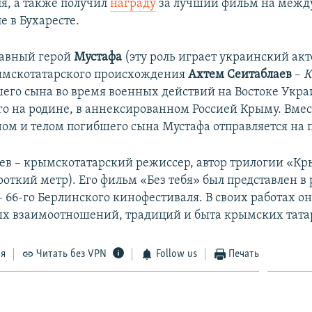
я, а также получил
награду
за лучший фильм на межд
е в Бухаресте.
лавный герой
Мустафа
(эту роль играет украинский акт
ымскотатарского происхождения
Ахтем Сеитаблаев
–
К
шего сына во время военных действий на Востоке Укр
го на родине, в аннексированном Россией Крыму. Вмес
м и телом погибшего сына Мустафа отправляется на п
в – крымскотатарский режиссер, автор трилогии «К
роткий метр). Его фильм «Без тебя» был представлен в
+ 66-го Берлинского кинофестиваля. В своих работах он
х взаимоотношений, традиций и быта крымских тата
ся
Читать без VPN
Follow us
Печать