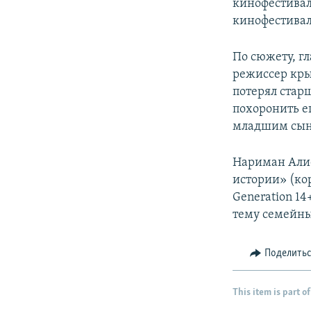
кинофестивал
кинофестивал
По сюжету, г
режиссер кр
потерял стар
похоронить е
младшим сыно
Нариман Алие
истории» (ко
Generation 14
тему семейны
Поделить
This item is part of