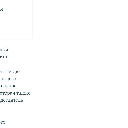
ти
ьной
ине.
опали два
минацию
большое
которая также
едседатель
ого