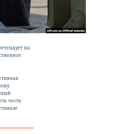
етендует на
ственное
ективная
шему
ьный
еть честь
стивале