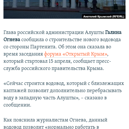
ПРИСОЕДИНЯЙТЕСЬ!
ПОБЕДИТЕЛЕЙ НЕ СУДЯТ?
КРЫМ.НЕПОКОРЕННЫЙ
ELIFBE
Глава российской администрации Алушты
Галина
УКРАИНСКАЯ ПРОБЛЕМА КРЫМА
Огнева
сообщила о строительстве нового водовода
Все сайты RFE/RL
со стороны Партенита. Об этом она сказала во
время заседания
форума «Открытый Крым»
,
который стартовал 15 апреля, сообщает пресс-
служба российского правительства Крыма.
«Сейчас строится водовод, который с близлежащих
каптажей позволит дополнительно перебрасывать
воду в западную часть Алушты», – сказано в
сообщении.
Как пояснила журналистам Огнева, данный
водовод позволит «нормально работать в