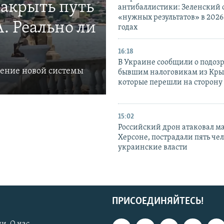
закрыть путь
антибаллистики: Зеленский
«нужных результатов» в 2026
. Реально ли
годах
16:18
В Украине сообщили о подоз
ление новой системы
бывшим налоговикам из Кры
которые перешли на сторону
15:02
Российский дрон атаковал м
Херсоне, пострадали пять чел
украинские власти
ПРИСОЕДИНЯЙТЕСЬ!
и. О нас