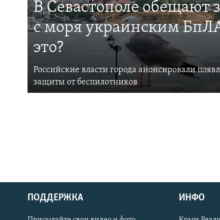
В Севастополе обещают 
с моря украинским БпЛА
это?
Российские власти города анонсировали появ
защиты от беспилотников
ПОДДЕРЖКА
ИНФО
Українською
Присылайте свои видео и фото
Крым.Реали