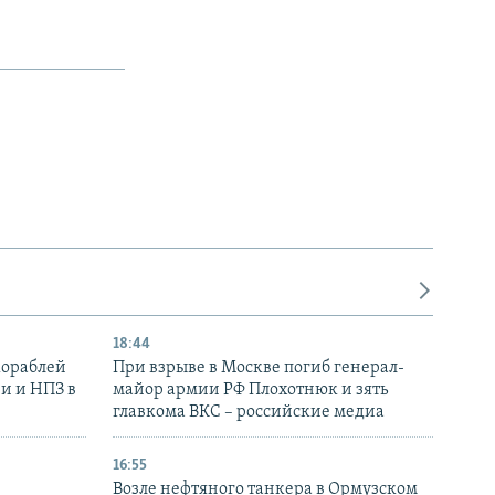
18:44
кораблей
При взрыве в Москве погиб генерал-
и и НПЗ в
майор армии РФ Плохотнюк и зять
главкома ВКС – российские медиа
16:55
Возле нефтяного танкера в Ормузском