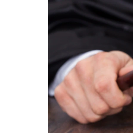
ПОБЕДИТЕЛЕЙ НЕ СУДЯТ?
КРЫМ.НЕПОКОРЕННЫЙ
ELIFBE
УКРАИНСКАЯ ПРОБЛЕМА КРЫМА