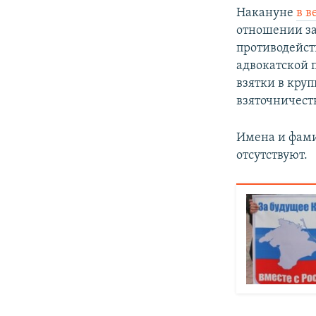
Накануне
в в
отношении за
противодейст
адвокатской 
взятки в круп
взяточничеств
Имена и фами
отсутствуют.