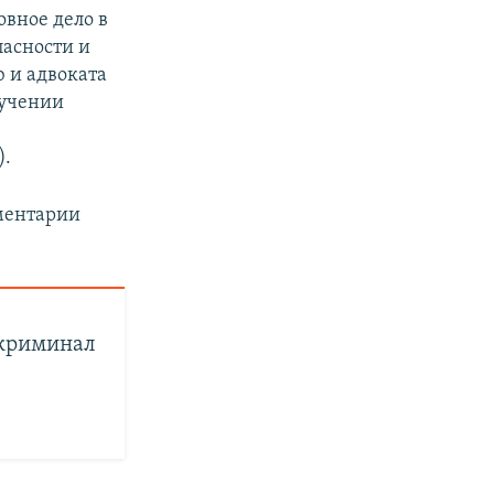
овное дело в
асности и
 и адвоката
лучении
).
ментарии
 криминал