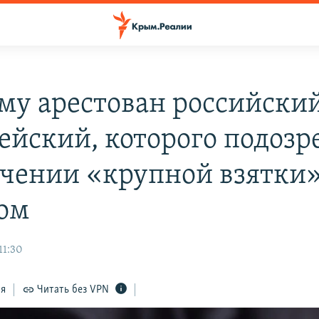
му арестован российски
ейский, которого подозр
учении «крупной взятки»
ом
11:30
ся
Читать без VPN