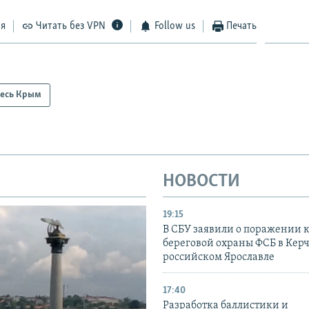
ся
Читать без VPN
Follow us
Печать
есь Крым
НОВОСТИ
19:15
В СБУ заявили о поражении 
береговой охраны ФСБ в Керч
российском Ярославле
17:40
Разработка баллистики и