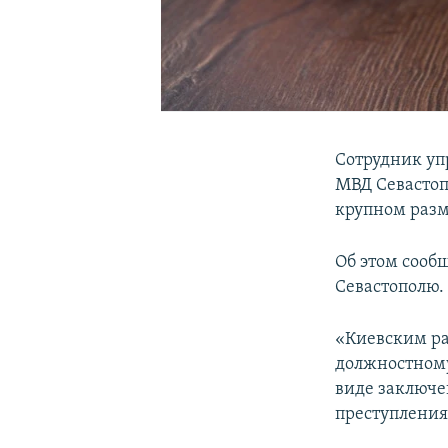
Сотрудник уп
МВД Севастоп
крупном разм
Об этом сооб
Севастополю.
«Киевским ра
должностному
виде заключе
преступления,