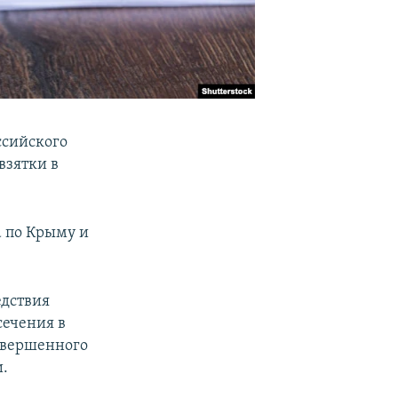
ссийского
взятки в
а по Крыму и
едствия
сечения в
совершенного
и.