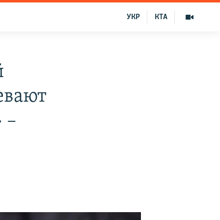
УКР
КТА
й
евают
 –