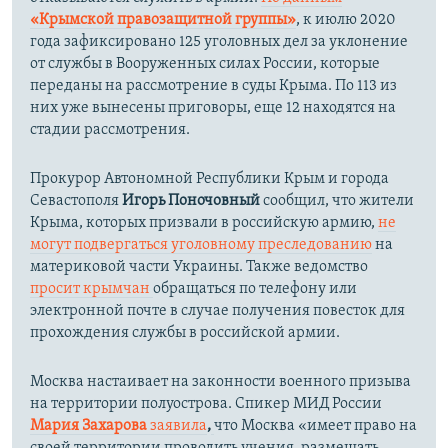
«Крымской правозащитной группы»
, к июлю 2020
года зафиксировано 125 уголовных дел за уклонение
от службы в Вооруженных силах России, которые
переданы на рассмотрение в суды Крыма. По 113 из
них уже вынесены приговоры, еще 12 находятся на
стадии рассмотрения.
Прокурор Автономной Республики Крым и города
Севастополя
Игорь Поночовный
сообщил, что жители
Крыма, которых призвали в российскую армию,
не
могут подвергаться уголовному преследованию
на
материковой части Украины. Также ведомство
просит крымчан
обращаться по телефону или
электронной почте в случае получения повесток для
прохождения службы в российской армии.
Москва настаивает на законности военного призыва
на территории полуострова. Спикер МИД России
Мария Захарова
заявила
,
что Москва «имеет право на
своей территории проводить учения, размещать