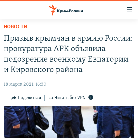
Доступность
ссылки
Вернуться
НОВОСТИ
к
НОВОСТИ
Призыв крымчан в армию России:
основному
СПЕЦПРОЕКТЫ
содержанию
прокуратура АРК объявила
ВОДА
Вернутся
ГРУЗ 200
подозрение военкому Евпатории
к
ИСТОРИЯ
КАРТА ВОЕННЫХ ОБЪЕКТОВ КРЫМА
и Кировского района
главной
ЕЩЕ
11 ЛЕТ ОККУПАЦИИ КРЫМА. 11 ИСТОРИЙ СОПРОТИВЛЕНИЯ
навигации
18 марта 2021, 16:30
Вернутся
РАДІО СВОБОДА
ИНТЕРАКТИВ
к
Поделиться
Читать без VPN
КАК ОБОЙТИ БЛОКИРОВКУ
ИНФОГРАФИКА
поиску
ТЕЛЕПРОЕКТ КРЫМ.РЕАЛИИ
Українською
СОВЕТЫ ПРАВОЗАЩИТНИКОВ
Qırımtatar
ПРОПАВШИЕ БЕЗ ВЕСТИ