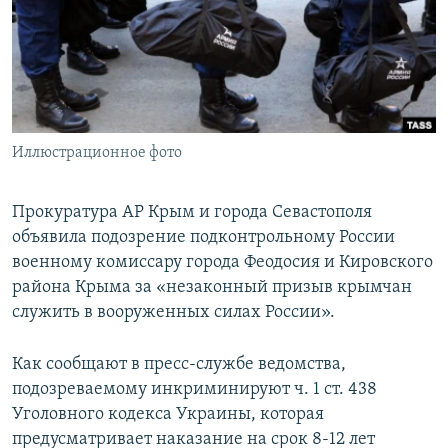
ПРИСОЕДИНЯЙТЕСЬ!
ПОБЕДИТЕЛЕЙ НЕ СУДЯТ?
КРЫМ.НЕПОКОРЕННЫЙ
ELIFBE
УКРАИНСКАЯ ПРОБЛЕМА КРЫМА
Все сайты RFE/RL
Иллюстрационное фото
Прокуратура АР Крым и города Севастополя
объявила подозрение подконтрольному России
военному комиссару города Феодосия и Кировского
района Крыма за «незаконный призыв крымчан
служить в вооруженных силах России».
Как сообщают в пресс-службе ведомства,
подозреваемому инкриминируют ч. 1 ст. 438
Уголовного кодекса Украины, которая
предусматривает наказание на срок 8-12 лет