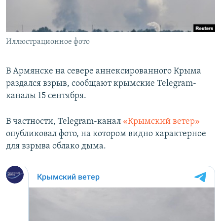
ПРИСОЕДИНЯЙТЕСЬ!
ПОБЕДИТЕЛЕЙ НЕ СУДЯТ?
КРЫМ.НЕПОКОРЕННЫЙ
Иллюстрационное фото
ELIFBE
УКРАИНСКАЯ ПРОБЛЕМА КРЫМА
В Армянске на севере аннексированного Крыма
Все сайты RFE/RL
раздался взрыв, сообщают крымские Telegram-
каналы 15 сентября.
В частности, Telegram-канал
«Крымский ветер»
опубликовал фото, на котором видно характерное
для взрыва облако дыма.