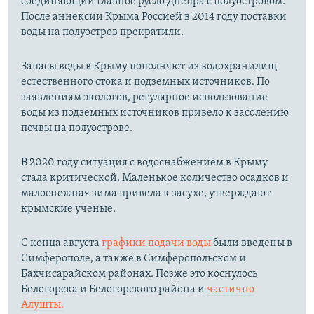
соединяющий главное русло Днепра с полуостровом.
После аннексии Крыма Россией в 2014 году поставки
воды на полуостров прекратили.
Запасы воды в Крыму пополняют из водохранилищ
естественного стока и подземных источников. По
заявлениям экологов, регулярное использование
воды из подземных источников привело к засолению
почвы на полуострове.
В 2020 году ситуация с водоснабжением в Крыму
стала критической. Маленькое количество осадков и
малоснежная зима привела к засухе, утверждают
крымские ученые.
С конца августа
графики подачи воды
были введены в
Симферополе, а также в Симферопольском и
Бахчисарайском районах. Позже это коснулось
Белогорска и Белогорского района и
частично
Алушты.