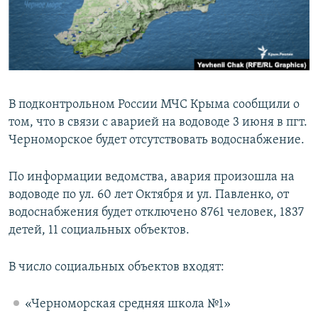
ПРИСОЕДИНЯЙТЕСЬ!
ПОБЕДИТЕЛЕЙ НЕ СУДЯТ?
КРЫМ.НЕПОКОРЕННЫЙ
ELIFBE
УКРАИНСКАЯ ПРОБЛЕМА КРЫМА
В подконтрольном России МЧС Крыма сообщили о
Все сайты RFE/RL
том, что в связи с аварией на водоводе 3 июня в пгт.
Черноморское будет отсутствовать водоснабжение.
По информации ведомства, авария произошла на
водоводе по ул. 60 лет Октября и ул. Павленко, от
водоснабжения будет отключено 8761 человек, 1837
детей, 11 социальных объектов.
В число социальных объектов входят:
«Черноморская средняя школа №1»