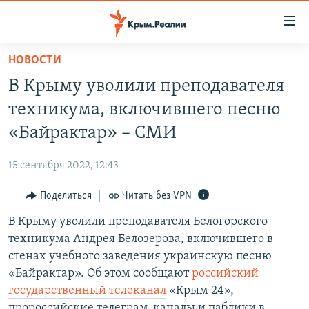
Доступность
ссылки
Вернуться
НОВОСТИ
к
НОВОСТИ
В Крыму уволили преподавателя
основному
СПЕЦПРОЕКТЫ
содержанию
техникума, включившего песню
ВОДА
Вернутся
ГРУЗ 200
«Байрактар» – СМИ
к
ИСТОРИЯ
КАРТА ВОЕННЫХ ОБЪЕКТОВ КРЫМА
главной
15 сентября 2022, 12:43
ЕЩЕ
11 ЛЕТ ОККУПАЦИИ КРЫМА. 11 ИСТОРИЙ СОПРОТИВЛЕНИЯ
навигации
Вернутся
Поделиться
Читать без VPN
РАДІО СВОБОДА
ИНТЕРАКТИВ
к
В Крыму уволили преподавателя Белогорского
КАК ОБОЙТИ БЛОКИРОВКУ
ИНФОГРАФИКА
поиску
техникума Андрея Белозерова, включившего в
ТЕЛЕПРОЕКТ КРЫМ.РЕАЛИИ
стенах учебного заведения украинскую песню
Українською
«Байрактар». Об этом сообщают
российский
СОВЕТЫ ПРАВОЗАЩИТНИКОВ
Qırımtatar
государственный телеканал
«Крым 24»,
ПРОПАВШИЕ БЕЗ ВЕСТИ
пророссийские телеграм-каналы и паблики в