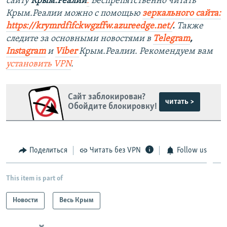
сайту
Крым.Реалии
.
Беспрепятственно читать
Крым.Реалии можно с помощью
зеркального сайта:
https://krymrdfifckwgzffw.azureedge.net/
. ​
Также
следите за основными новостями в
Telegram
,
Instagram
и
Viber
Крым.Реалии. Рекомендуем вам
установить
VPN
.
Сайт заблокирован?
читать >
Обойдите блокировку!
Поделиться
Читать без VPN
Follow us
This item is part of
Новости
Весь Крым