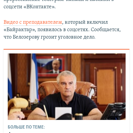
ПРИСОЕДИНЯЙТЕСЬ!
ПОБЕДИТЕЛЕЙ НЕ СУДЯТ?
соцсети «ВКонтакте».
КРЫМ.НЕПОКОРЕННЫЙ
Видео с преподавателем
, который включил
ELIFBE
«Байрактар», появилось в соцсетях. Сообщается,
что Белозерову грозит уголовное дело.
УКРАИНСКАЯ ПРОБЛЕМА КРЫМА
Все сайты RFE/RL
БОЛЬШЕ ПО ТЕМЕ: