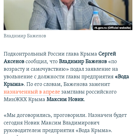
ПРИСОЕДИНЯЙТЕСЬ!
ПОБЕДИТЕЛЕЙ НЕ СУДЯТ?
КРЫМ.НЕПОКОРЕННЫЙ
ELIFBE
Владимир Баженов
УКРАИНСКАЯ ПРОБЛЕМА КРЫМА
Все сайты RFE/RL
Подконтрольный России глава Крыма
Сергей
Аксенов
сообщил, что
Владимир Баженов
«по
возрасту и самочувствию» подал заявление на
увольнение с должности главы предприятия
«Вода
Крыма»
. По его словам, Баженова заменит
назначенный в апреле
замглавы российского
МинЖКХ Крыма
Максим Новик
.
«Мы договорились, проговорили. Назначен будет
сегодня Новик Максим Владимирович
руководителем предприятия «Вода Крыма».