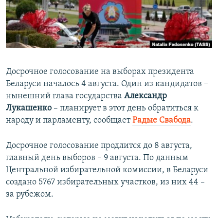
ПРИСОЕДИНЯЙТЕСЬ!
ПОБЕДИТЕЛЕЙ НЕ СУДЯТ?
КРЫМ.НЕПОКОРЕННЫЙ
ELIFBE
УКРАИНСКАЯ ПРОБЛЕМА КРЫМА
Досрочное голосование на выборах президента
Все сайты RFE/RL
Беларуси началось 4 августа. Один из кандидатов –
нынешний глава государства
Александр
Лукашенко
– планирует в этот день обратиться к
народу и парламенту, сообщает
Радые Свабода
.
Досрочное голосование продлится до 8 августа,
главный день выборов – 9 августа. По данным
Центральной избирательной комиссии, в Беларуси
создано 5767 избирательных участков, из них 44 –
за рубежом.