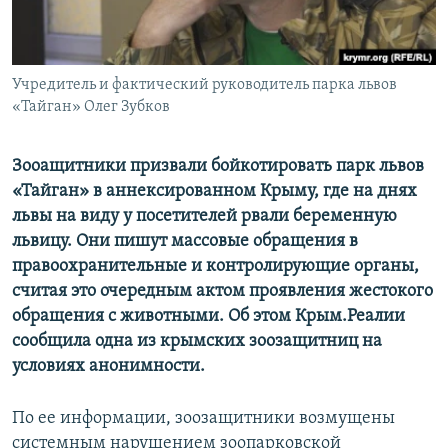
ПРИСОЕДИНЯЙТЕСЬ!
ПОБЕДИТЕЛЕЙ НЕ СУДЯТ?
КРЫМ.НЕПОКОРЕННЫЙ
Учредитель и фактический руководитель парка львов
ELIFBE
«Тайган» Олег Зубков
УКРАИНСКАЯ ПРОБЛЕМА КРЫМА
Все сайты RFE/RL
Зооащитники призвали бойкотировать парк львов
«Тайган» в аннексированном Крыму, где на днях
львы на виду у посетителей рвали беременную
львицу. Они пишут массовые обращения в
правоохранительные и контролирующие органы,
считая это очередным актом проявления жестокого
обращения с животными. Об этом Крым.Реалии
сообщила одна из крымских зоозащитниц на
условиях анонимности.
По ее информации, зоозащитники возмущены
системным нарушением зоопарковской