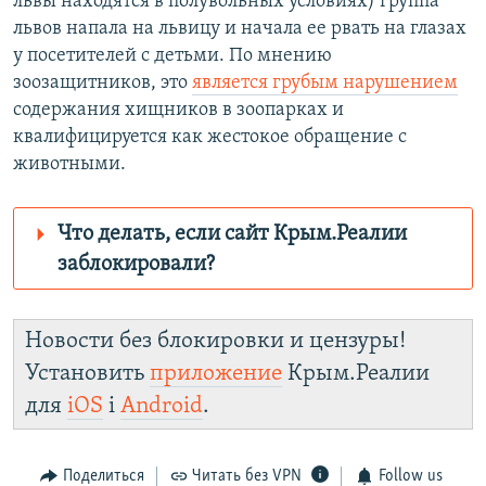
львы находятся в полувольных условиях) группа
львов напала на львицу и начала ее рвать на глазах
у посетителей с детьми. По мнению
зоозащитников, это
является грубым нарушением
содержания хищников в зоопарках и
квалифицируется как жестокое обращение с
животными.
Что делать, если сайт Крым.Реалии
заблокировали?
Роскомнадзор пытается заблокировать
Крым.Реалии
Новости без блокировки и цензуры!
зеркального
Установить
приложение
Крым.Реалии
сайта: https://d1gydayz2w70yv.cloudfront.net/
для
iOS
і
Android
.
Telegram
Instagram
Viber
установить VPN
.
Поделиться
Читать без VPN
Follow us