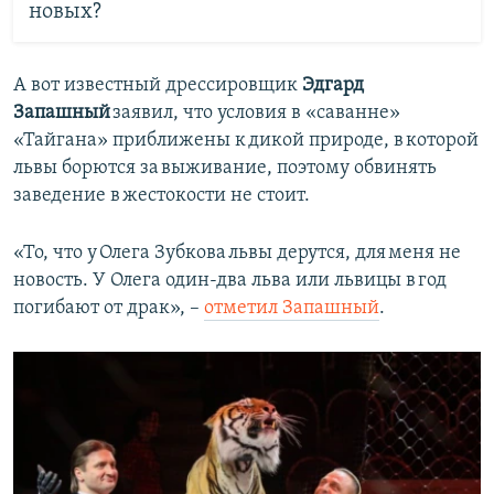
новых?
А вот известный дрессировщик
Эдгард
Запашный
заявил, что условия в «саванне»
«Тайгана» приближены к дикой природе, в которой
львы борются за выживание, поэтому обвинять
заведение в жестокости не стоит.
«То, что у Олега Зубкова львы дерутся, для меня не
новость. У Олега один-два льва или львицы в год
погибают от драк», –
отметил Запашный
.