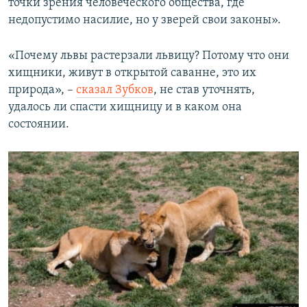
точки зрения человеческого общества, где
недопустимо насилие, но у зверей свои законы».
«Почему львы растерзали львицу? Потому что они
хищники, живут в открытой саванне, это их
природа», –
сказал Зубков
, не став уточнять,
удалось ли спасти хищницу и в каком она
состоянии.