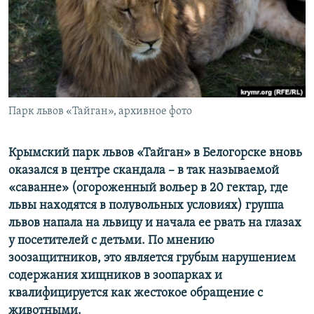
ПРИСОЕДИНЯЙТЕСЬ!
ПОБЕДИТЕЛЕЙ НЕ СУДЯТ?
КРЫМ.НЕПОКОРЕННЫЙ
ELIFBE
УКРАИНСКАЯ ПРОБЛЕМА КРЫМА
Все сайты RFE/RL
Парк львов «Тайган», архивное фото
Крымский парк львов «Тайган» в Белогорске вновь
оказался в центре скандала – в так называемой
«саванне» (огороженный вольер в 20 гектар, где
львы находятся в полувольных условиях) группа
львов напала на львицу и начала ее рвать на глазах
у посетителей с детьми. По мнению
зоозащитников, это является грубым нарушением
содержания хищников в зоопарках и
квалифицируется как жестокое обращение с
животными.