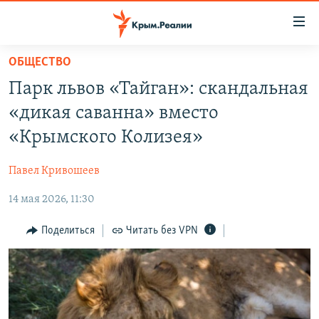
Доступность
ссылки
Вернуться
ОБЩЕСТВО
к
НОВОСТИ
Парк львов «Тайган»: скандальная
основному
СПЕЦПРОЕКТЫ
содержанию
«дикая саванна» вместо
ВОДА
Вернутся
ГРУЗ 200
«Крымского Колизея»
к
ИСТОРИЯ
КАРТА ВОЕННЫХ ОБЪЕКТОВ КРЫМА
главной
Павел Кривошеев
ЕЩЕ
11 ЛЕТ ОККУПАЦИИ КРЫМА. 11 ИСТОРИЙ СОПРОТИВЛЕНИЯ
навигации
Вернутся
14 мая 2026, 11:30
РАДІО СВОБОДА
ИНТЕРАКТИВ
к
КАК ОБОЙТИ БЛОКИРОВКУ
ИНФОГРАФИКА
Поделиться
Читать без VPN
поиску
ТЕЛЕПРОЕКТ КРЫМ.РЕАЛИИ
Українською
СОВЕТЫ ПРАВОЗАЩИТНИКОВ
Qırımtatar
ПРОПАВШИЕ БЕЗ ВЕСТИ