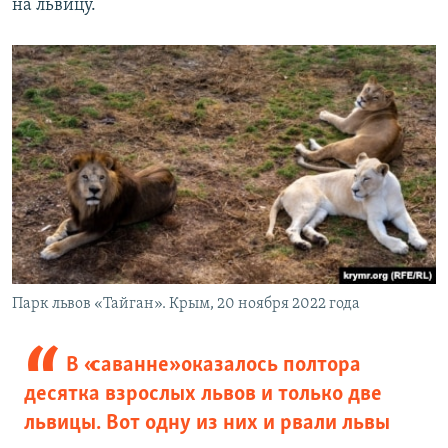
на львицу.
Парк львов «Тайган». Крым, 20 ноября 2022 года
В «саванне» оказалось полтора
десятка взрослых львов и только две
львицы. Вот одну из них и рвали львы