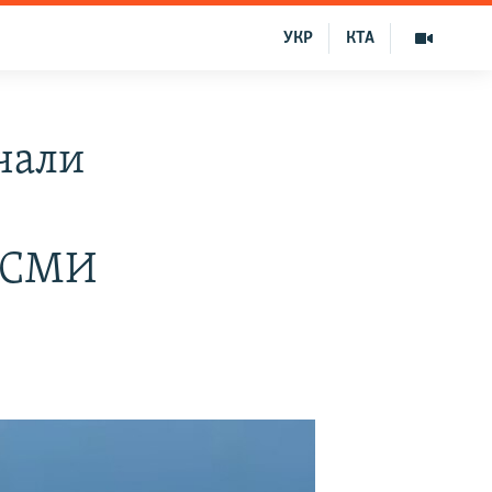
УКР
КТА
чали
– СМИ