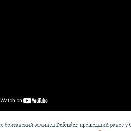
то британский эсминец
Defender
, прошедший ранее у 