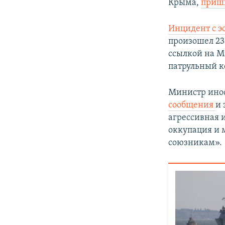
Крыма,
пришв
Инцидент с 
произошел 23
ссылкой на М
патрульный к
Министр ино
сообщения
и 
агрессивная 
оккупация и 
союзникам».