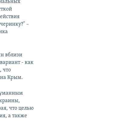
риальных
сткой
действия
черинку?" –
ика
ин вблизи
вариант - как
, что
 на Крым.
бдуманным
Украины,
ая, что целью
ия, а также