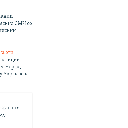
тании
ымские СМИ со
сийский
на эти
 позиции:
ом морях,
у Украине и
алаган».
ому