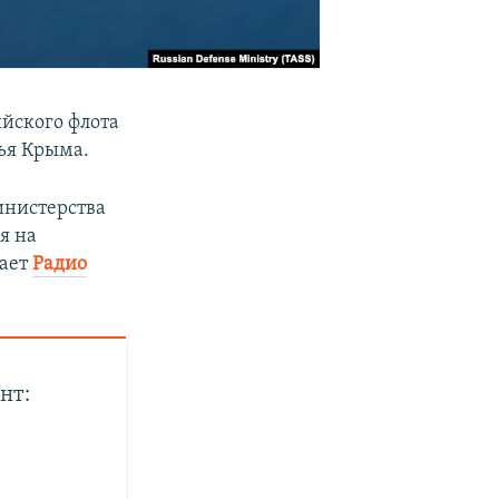
йского флота
ья Крыма.
инистерства
я на
щает
Радио
нт: