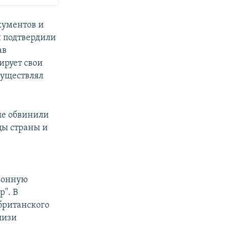
кументов и
и подтвердили
ав
ирует свои
существлял
ые обвинили
цы страны и
тронную
". В
британского
лизи