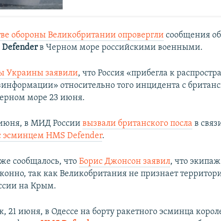
ве обороны Великобритании опровергли
сообщения об
 Defender
в Черном море российскими военными.
ы Украины заявили
, что Россия «прибегла к распрост
информации» относительно того инцидента с британ
ерном море 23 июня.
4 июня, в МИД России
вызвали британского посла
в связи
с эсминцем HMS Defender
.
же сообщалось, что
Борис Джонсон заявил
, что экипа
аконно, так как Великобритания не признает террито
ссии на Крым.
, 21 июня, в Одессе на борту ракетного эсминца корол