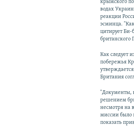
крымского по
водах Украин
реакции Росс
эсминца. "Ка
цитирует Би-
британского 
Как следует и
побережья Кр
утверждается,
Британия сог
"Документы, 
решением бри
несмотря на 
миссии было 
показать при