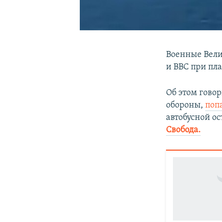
Военные Вели
и ВВС при п
Об этом гово
обороны,
поп
автобусной ос
Свобода.