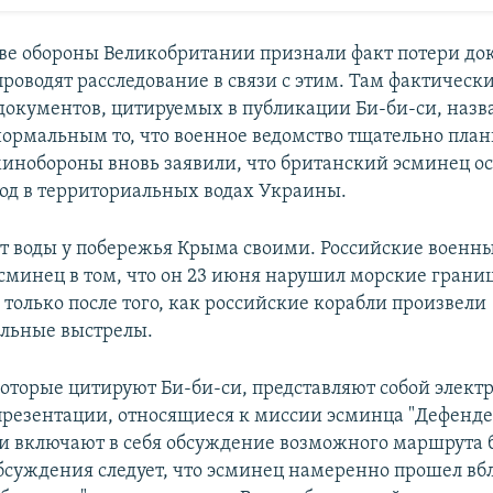
ве обороны Великобритании признали факт потери до
проводят расследование в связи с этим. Там фактическ
документов, цитируемых в публикации Би-би-си, назв
ормальным то, что военное ведомство тщательно план
минобороны вновь заявили, что британский эсминец о
д в территориальных водах Украины.
ет воды у побережья Крыма своими. Российские военн
сминец в том, что он 23 июня нарушил морские грани
только после того, как российские корабли произвели
льные выстрелы.
оторые цитируют Би-би-си, представляют собой элек
презентации, относящиеся к миссии эсминца "Дефендер
ни включают в себя обсуждение возможного маршрута 
обсуждения следует, что эсминец намеренно прошел вб