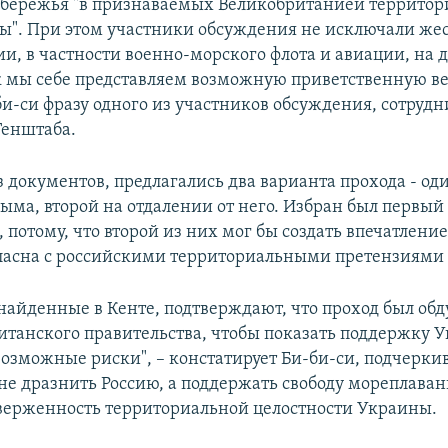
бережья "в признаваемых Великобританией террито
ы". При этом участники обсуждения не исключали же
ии, в частности военно-морского флота и авиации, на 
к мы себе представляем возможную приветственную ве
би-си фразу одного из участников обсуждения, сотрудн
Генштаба.
з документов, предлагались два варианта прохода - од
ыма, второй на отдалении от него. Избран был первый 
 потому, что второй из них мог бы создать впечатление
ласна с российскими территориальными претензиями
найденные в Кенте, подтверждают, что проход был о
танского правительства, чтобы показать поддержку 
возможные риски", – констатирует Би-би-си, подчеркив
не дразнить Россию, а поддержать свободу мореплаван
верженность территориальной целостности Украины.