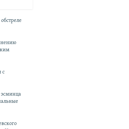
 обстреле
ранению
ским
 с
ж эсминца
риальные
евского