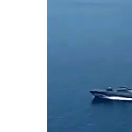
ПОБЕДИТЕЛЕЙ НЕ СУДЯТ?
КРЫМ.НЕПОКОРЕННЫЙ
ELIFBE
УКРАИНСКАЯ ПРОБЛЕМА КРЫМА