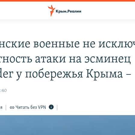
нские военные не исклю
тность атаки на эсминец
der у побережья Крыма 
6:40
ся
Читать без VPN