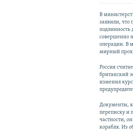
В министерст
заявили, что 
подлинность 
совершенно н
операции. В 
мирный прохо
Россия счита
британский э
изменил курс 
предупредите
Документы, к
переписку и 
частности, о
корабля. Из 