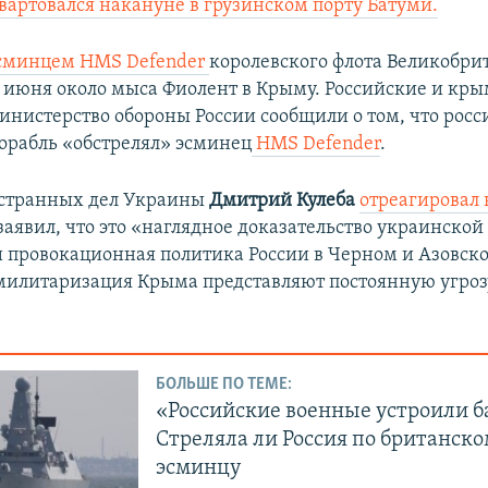
артовался накануне в грузинском порту Батуми.
эсминцем HMS Defender
королевского флота Великобри
 июня около мыса Фиолент в Крыму. Российские и кр
инистерство обороны России сообщили о том, что рос
орабль «обстрелял» эсминец
HMS Defender
.
странных дел Украины
Дмитрий Кулеба
отреагировал 
заявил, что это «наглядное доказательство украинской
и провокационная политика России в Черном и Азовск
милитаризация Крыма представляют постоянную угроз
БОЛЬШЕ ПО ТЕМЕ:
«Российские военные устроили б
Стреляла ли Россия по британск
эсминцу