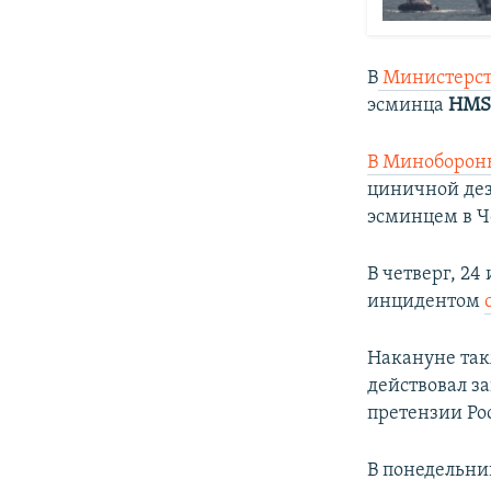
В
Министерст
эсминца
HMS
В Миноборон
циничной дез
эсминцем в Ч
В четверг, 2
инцидентом
Накануне так
действовал з
претензии Ро
В понедельник