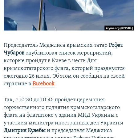
ПРИСОЕДИНЯЙТЕСЬ!
ПОБЕДИТЕЛЕЙ НЕ СУДЯТ?
КРЫМ.НЕПОКОРЕННЫЙ
ELIFBE
УКРАИНСКАЯ ПРОБЛЕМА КРЫМА
Председатель Меджлиса крымских татар
Рефат
Все сайты RFE/RL
Чубаров
опубликовал список мероприятий,
которые пройдут в Киеве в честь Дня
крымскотатарского флага, который празднуется
ежегодно 26 июня. Об этом он сообщил на своей
странице в
Facebook
.
Так, с 10:30 до 10:45 пройдет церемония
торжественного поднятия крымскотатарского
флага на флагштоке у здания МИД Украины с
участием министра иностранных дел Украины
Дмитрия Кулебы
и председателя Меджлиса