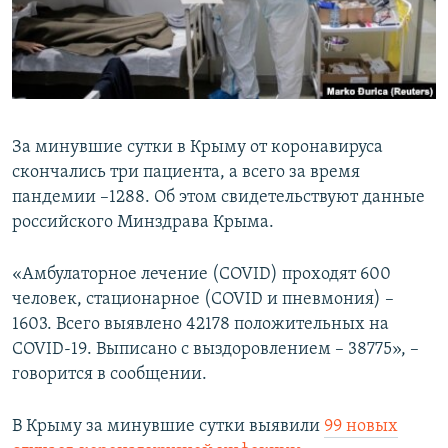
ПРИСОЕДИНЯЙТЕСЬ!
ПОБЕДИТЕЛЕЙ НЕ СУДЯТ?
КРЫМ.НЕПОКОРЕННЫЙ
ELIFBE
УКРАИНСКАЯ ПРОБЛЕМА КРЫМА
За минувшие сутки в Крыму от коронавируса
Все сайты RFE/RL
скончались три пациента, а всего за время
пандемии –1288. Об этом свидетельствуют данные
российского Минздрава Крыма.
«Амбулаторное лечение (COVID) проходят 600
человек, стационарное (COVID и пневмония) –
1603. Всего выявлено 42178 положительных на
COVID-19. Выписано с выздоровлением – 38775», –
говорится в сообщении.
В Крыму за минувшие сутки выявили
99 новых