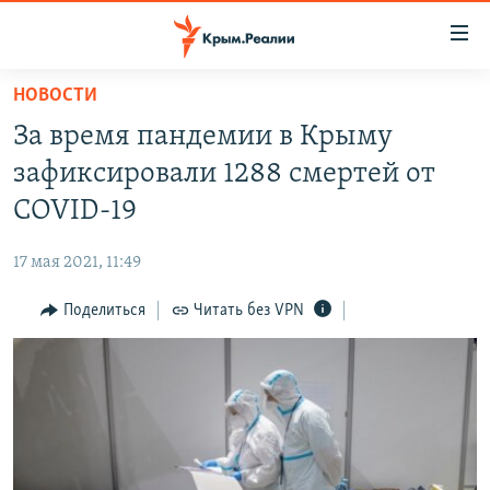
Доступность
ссылки
Вернуться
НОВОСТИ
к
НОВОСТИ
За время пандемии в Крыму
основному
СПЕЦПРОЕКТЫ
содержанию
зафиксировали 1288 смертей от
ВОДА
Вернутся
ГРУЗ 200
COVID-19
к
ИСТОРИЯ
КАРТА ВОЕННЫХ ОБЪЕКТОВ КРЫМА
главной
17 мая 2021, 11:49
ЕЩЕ
11 ЛЕТ ОККУПАЦИИ КРЫМА. 11 ИСТОРИЙ СОПРОТИВЛЕНИЯ
навигации
Вернутся
Поделиться
Читать без VPN
РАДІО СВОБОДА
ИНТЕРАКТИВ
к
КАК ОБОЙТИ БЛОКИРОВКУ
ИНФОГРАФИКА
поиску
ТЕЛЕПРОЕКТ КРЫМ.РЕАЛИИ
Українською
СОВЕТЫ ПРАВОЗАЩИТНИКОВ
Qırımtatar
ПРОПАВШИЕ БЕЗ ВЕСТИ