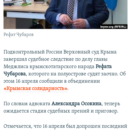
ПРИСОЕДИНЯЙТЕСЬ!
ПОБЕДИТЕЛЕЙ НЕ СУДЯТ?
КРЫМ.НЕПОКОРЕННЫЙ
ELIFBE
Рефат Чубаров
УКРАИНСКАЯ ПРОБЛЕМА КРЫМА
Все сайты RFE/RL
Подконтрольный России Верховный суд Крыма
завершил судебное следствие по делу главы
Меджлиса крымскотатарского народа
Рефата
Чубарова
, которого на полуострове судят заочно. Об
этом 16 апреля сообщили в объединении
«Крымская солидарность».
По словам адвоката
Александра Осокина
, теперь
ожидается стадия судебных прений и приговор.
Отмечается, что 16 апреля был допрошен последний