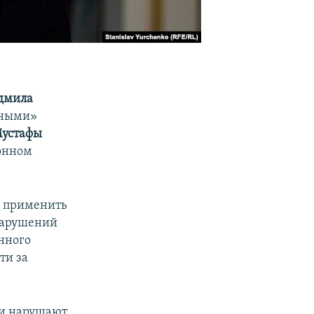
дмила
рдными»
устафы
онном
о применить
нарушений
нного
ти за
 и нарушают