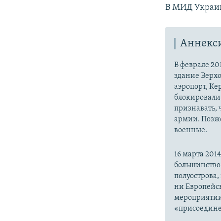
В МИД Украин
Аннекс
В феврале 20
здание Верх
аэропорт, Ке
блокировали 
признавать,
армии. Позже
военные.
16 марта 20
большинство
полуострова,
ни Европейск
мероприятии
«присоедине