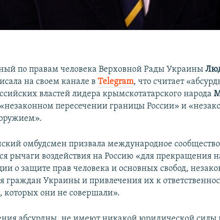
ный по правам человека Верховной Рады Украины
Лю
исала на своем канале в
Telegram
, что считает «абсу
ссийских властей лидера крымскотатарского народа
М
 «незаконном пересечении границы России» и «незак
 оружием».
ский омбудсмен призвала международное сообществ
я рычаги воздействия на Россию «для прекращения 
ии о защите прав человека и основных свобод, незако
я граждан Украины и привлечения их к ответственнос
, которых они не совершали».
ния абсурдны, не имеют никакой юридической силы