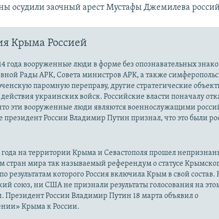
ы осудили заочный арест Мустафы Джемилева россий
ия Крыма Россией
14 года вооруженные люди в форме без опознавательных знако
овной Рады АРК, Совета министров АРК, а также симферополь
рченскую паромную переправу, другие стратегические объект
действия украинских войск. Российские власти поначалу от
 что эти вооруженные люди являются военнослужащими росси
 президент России Владимир Путин признал, что это были р
14 года на территории Крыма и Севастополя прошел непризна
м стран мира так называемый референдум о статусе Крымско
 по результатам которого Россия включила Крым в свой состав.
ий союз, ни США не признали результаты голосования на это
. Президент России Владимир Путин 18 марта объявил о
нии» Крыма к России.