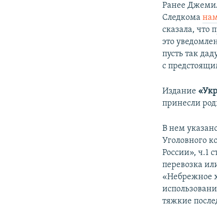
Ранее Джеми
Следкома
нам
сказала, что
это уведомлен
пусть так дад
с предстоящ
Издание
«Укр
принесли ро
В нем указано
Уголовного к
России», ч.1 
перевозка или
«Небрежное х
использовани
тяжкие после