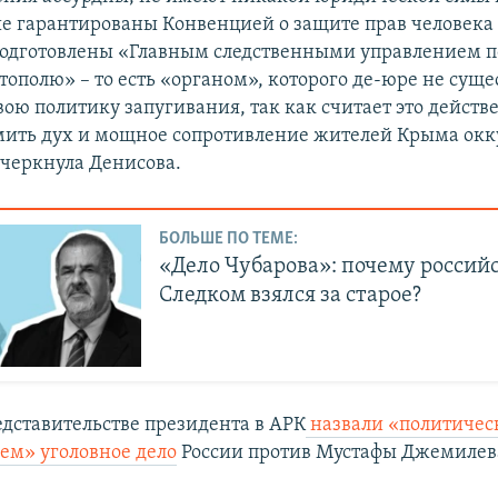
ые гарантированы Конвенцией о защите прав человека
 подготовлены «Главным следственными управлением п
ополю» – то есть «органом», которого де-юре не сущес
вою политику запугивания, так как считает это дейст
мить дух и мощное сопротивление жителей Крыма ок
дчеркнула Денисова.
БОЛЬШЕ ПО ТЕМЕ:
«Дело Чубарова»: почему россий
Следком взялся за старое?
едставительстве президента в АРК
назвали «политиче
ем» уголовное дело
России против Мустафы Джемилев