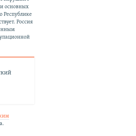
 и основных
о Республике
твует. Россия
венным
купационной
ский
ским
а.