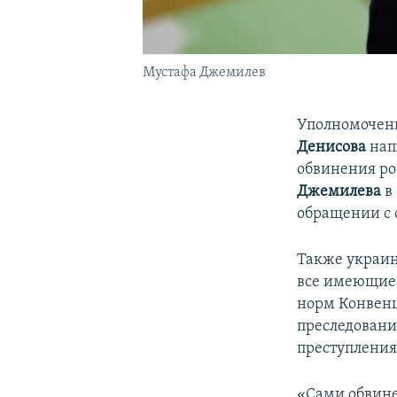
Мустафа Джемилев
Уполномочен
Денисова
​нап
обвинения ро
Джемилева
в
обращении с
Также украин
все имеющиес
норм Конвенц
преследовани
преступления
«Сами обвине