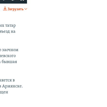
Загрузить
SHARE
их татар
въезд на
о заочном
иевского
px
width
а бывшая
яется в
в Армянске.
ещен