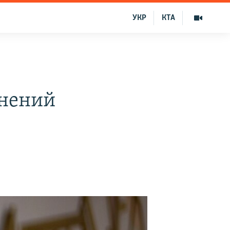
УКР
КТА
инений