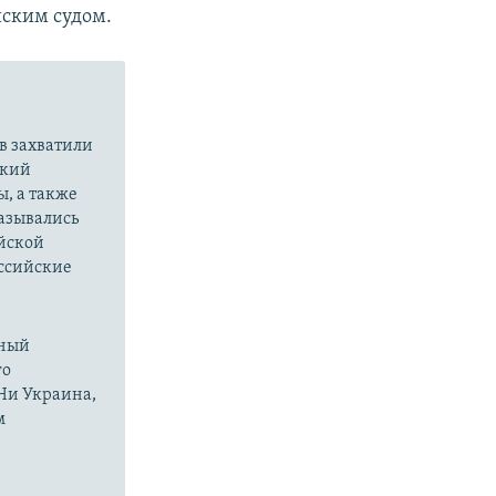
ским судом.
в захватили
ский
ы, а также
казывались
йской
оссийские
нный
го
 Ни Украина,
м