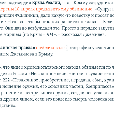
лев подтвердил
Крым.Реалии,
что в Крыму сотрудники
ерены 10 апреля предъявить ему обвинение.
«Супруга
 пришли ФСБшники, дали какую-то повестку и просят по
ие. Я сказал, чтобы никаких расписок не давала. Если 
ут. Они давно возбуждали это. Просто в порядке запуги
им маршем (на Крым –
КР
)», – рассказал Джемилев.
аинская правда»
опубликовало
фотографию уведомлен
дным Джемилева в Крыму.
, что лидер крымскотатарского народа обвиняется по ч.
одекса России «Незаконное пересечение государствен
ст. 222 «Незаконное приобретение, передача, сбыт, хра
 ношение оружия, его основных частей, боеприпасов» и
ранение огнестрельного оружия, создавшее условия д
я другим лицом, если это повлекло смерть человека и
дствия».