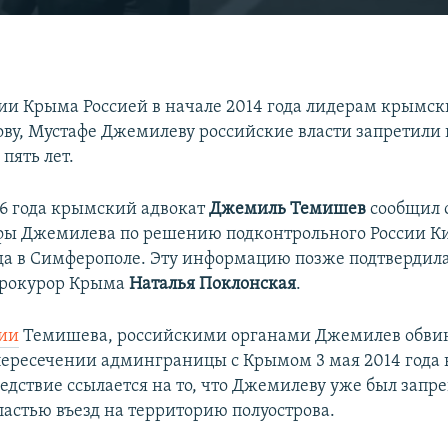
EMBED
ии Крыма Россией в начале 2014 года лидерам крымск
ову, Мустафе Джемилеву российские власти запретили 
 пять лет.
16 года крымский адвокат
Джемиль Темишев
сообщил 
фы Джемилева по решению подконтрольного России К
да в Симферополе. Эту информацию позже подтвердил
прокурор Крыма
Наталья Поклонская
.
ии
Темишева, российскими органами Джемилев обвин
ересечении админграницы с Крымом 3 мая 2014 года 
ледствие ссылается на то, что Джемилеву уже был запр
ластью въезд на территорию полуострова.