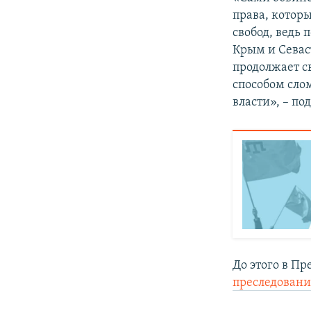
права, котор
свобод, ведь
Крым и Севаст
продолжает с
способом сло
власти», – по
До этого в Пр
преследовани