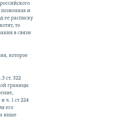
 российского
 позвонила и
д ее расписку
хотят, то
вания в связи
ия, которое
3 ст. 322
ной границы
нение,
 ч. 1 ст 224
ля его
ли иные