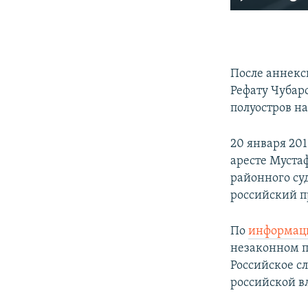
После аннекс
Рефату Чубар
полуостров на
20 января 20
аресте Муста
районного су
российский 
По
информац
незаконном п
Российское с
российской в