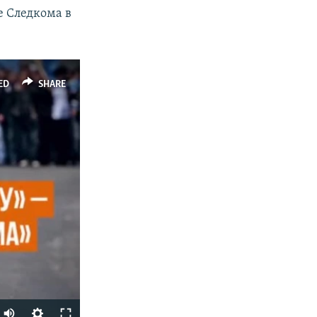
е Следкома в
ED
SHARE