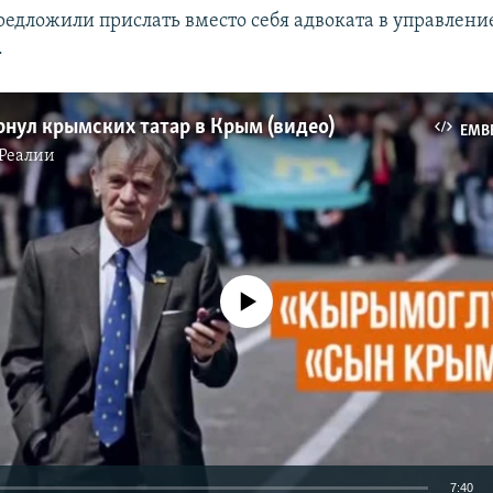
едложили прислать вместо себя адвоката в управлени
​
ернул крымских татар в Крым (видео)
EMB
Реалии
No media source currently available
7:40