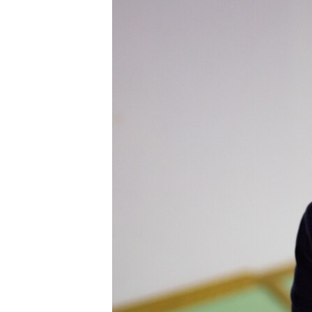
ПОБЕДИТЕЛЕЙ НЕ СУДЯТ?
КРЫМ.НЕПОКОРЕННЫЙ
ELIFBE
УКРАИНСКАЯ ПРОБЛЕМА КРЫМА