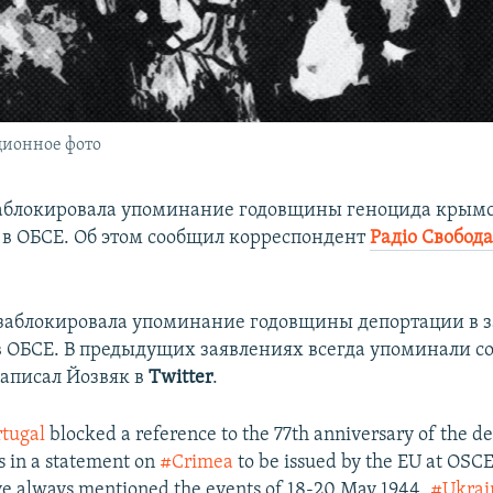
ционное фото
аблокировала упоминание годовщины геноцида крымс
 в ОБСЕ. Об этом сообщил корреспондент
Радіо Свобод
заблокировала упоминание годовщины депортации в з
в ОБСЕ. В предыдущих заявлениях всегда упоминали с
написал Йозвяк в
Twitter
.
tugal
blocked a reference to the 77th anniversary of the de
 in a statement on
#Crimea
to be issued by the EU at OSCE
ve always mentioned the events of 18-20 May 1944.
#Ukrai