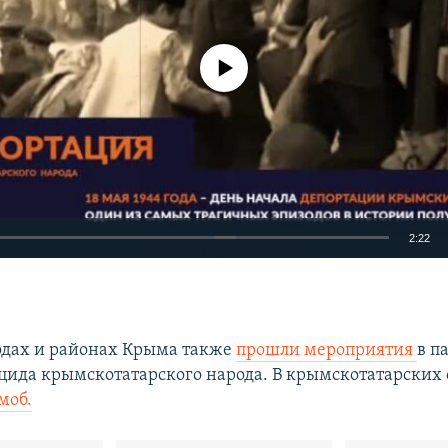
No media source currently available
2:22
EMBED
одах и районах Крыма также
прошли мероприятия
в п
цида крымскотатарского народа. В крымскотатарских
моб.