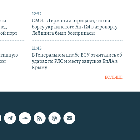
12:52
сти
СМИ: в Германии отрицают, что на
под
борту украинского Ан-124 в аэропорту
кой порт
Лейпцига были боеприпасы
11:45
ктивную
В Генеральном штабе ВСУ отчитались об
уры
ударах по РЛС и месту запусков БпЛА в
в
Крыму
БОЛЬШЕ