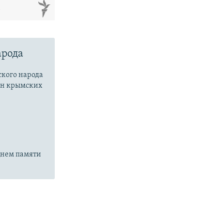
м
px
width
арода
ского народа
лон крымских
Днем памяти