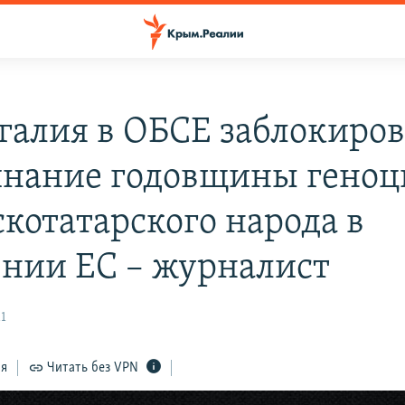
галия в ОБСЕ заблокиров
нание годовщины геноц
котатарского народа в
ении ЕС – журналист
11
ся
Читать без VPN