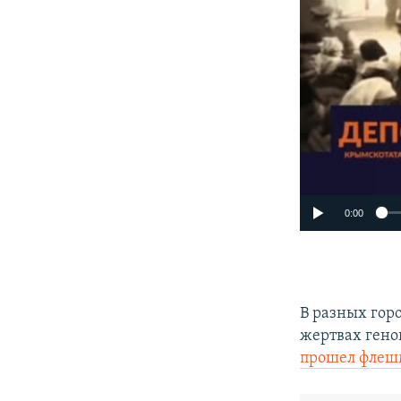
0:00
В разных гор
жертвах гено
прошел флеш