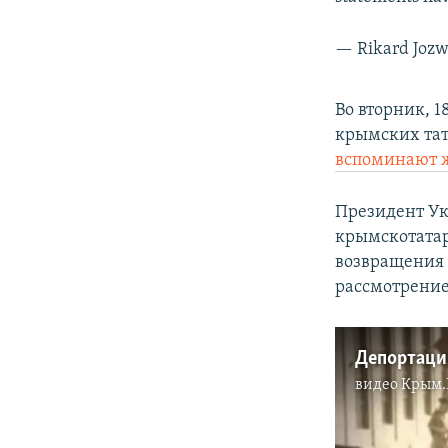
— Rikard Joz
Во вторник, 1
крымских тат
вспоминают 
Президент У
крымскотатарс
возвращения п
рассмотрение
видео
Крым.