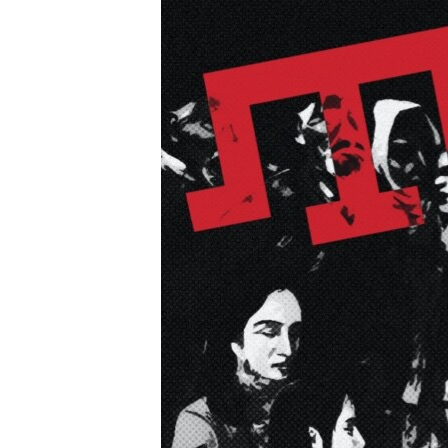
ПОБЕДИТЕЛЕЙ НЕ СУДЯТ?
КРЫМ.НЕПОКОРЕННЫЙ
ELIFBE
УКРАИНСКАЯ ПРОБЛЕМА КРЫМА