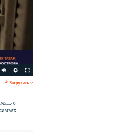
Загрузить
SHARE
амять о
 семьях