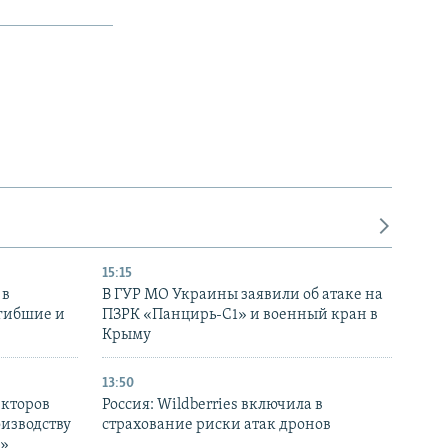
15:15
 в
В ГУР МО Украины заявили об атаке на
огибшие и
ПЗРК «Панцирь-С1» и военный кран в
Крыму
13:50
екторов
Россия: Wildberries включила в
оизводству
страхование риски атак дронов
р»