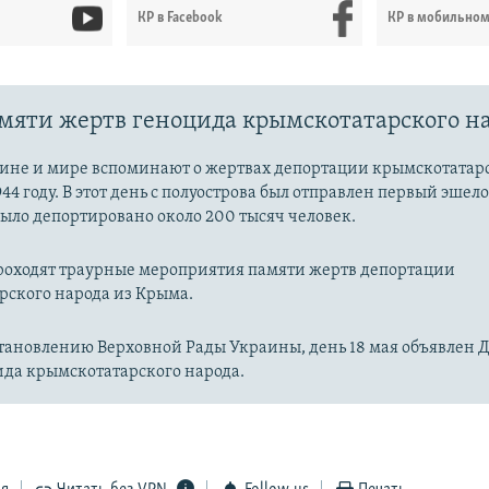
КР в Facebook
КР в мобильно
мяти жертв геноцида крымскотатарского н
аине и мире вспоминают о жертвах депортации крымскотатар
944 году. В этот день с полуострова был отправлен первый эше
 было депортировано около 200 тысяч человек.
проходят траурные мероприятия памяти жертв депортации
рского народа из Крыма.
становлению Верховной Рады Украины, день 18 мая объявлен 
ида крымскотатарского народа.