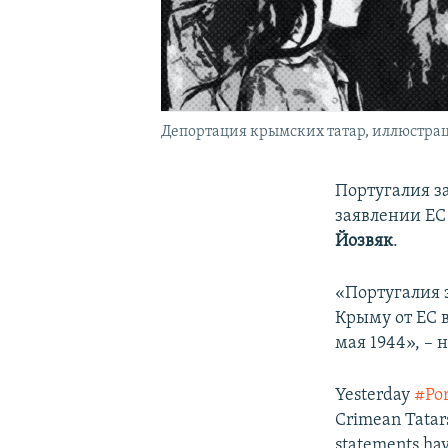
Депортация крымских татар, иллюстра
Португалия з
заявлении ЕС
Йозвяк
.
«Португалия 
Крыму от ЕС 
мая 1944», – 
Yesterday
#Por
Crimean Tatars
statements ha