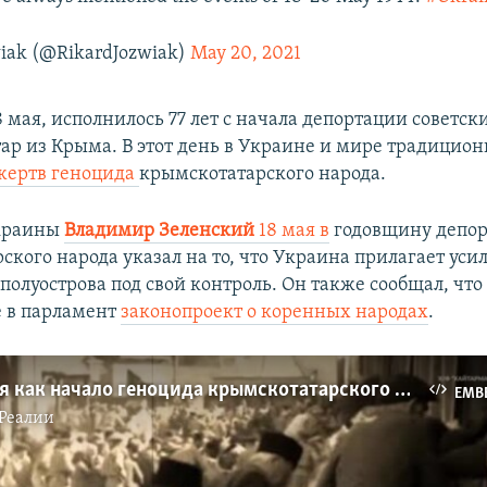
wiak (@RikardJozwiak)
May 20, 2021
8 мая, исполнилось 77 лет с начала депортации совет
ар из Крыма. В этот день в Украине и мире традицион
жертв геноцида
крымскотатарского народа.
краины
Владимир Зеленский
18 мая
в
годовщину депо
кого народа указал на то, что Украина прилагает уси
олуострова под свой контроль. Он также сообщал, что
 в парламент
законопроект о коренных народах
.
Депортация как начало геноцида крымскотатарского народа | Tugra (видео)
EMB
Реалии