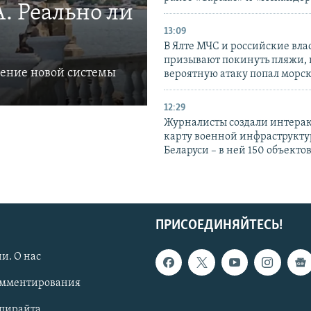
. Реально ли
13:09
В Ялте МЧС и российские вла
призывают покинуть пляжи, 
ление новой системы
вероятную атаку попал морс
12:29
Журналисты создали интера
карту военной инфраструкт
Беларуси – в ней 150 объекто
ПРИСОЕДИНЯЙТЕСЬ!
и. О нас
омментирования
опирайта