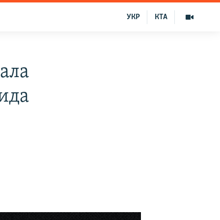
УКР
КТА
ала
ида