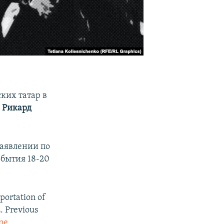
ких татар в
а
Рикард
аявлении по
обытия 18-20
portation of
. Previous
ne