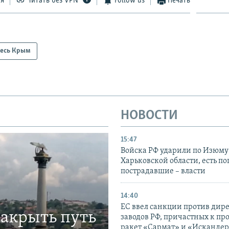
ся
Читать без VPN
Follow us
Печать
есь Крым
НОВОСТИ
15:47
Войска РФ ударили по Изюму
Харьковской области, есть п
пострадавшие – власти
14:40
ЕС ввел санкции против дир
закрыть путь
заводов РФ, причастных к пр
ракет «Сармат» и «Исканде