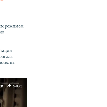
ским режимом
но
ртации
лия для
 внес на
ED
SHARE