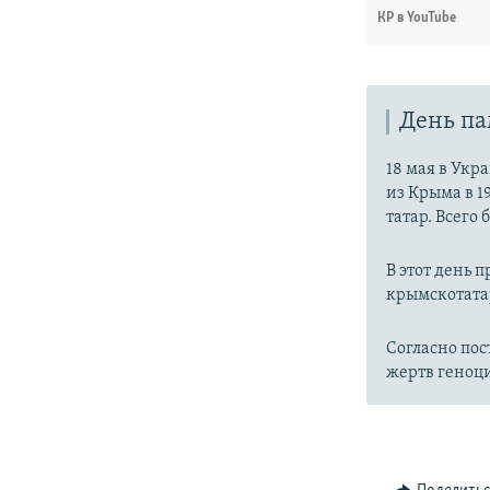
КР в YouTube
День па
18 мая в Укр
из Крыма в 1
татар. Всего
В этот день 
крымскотата
Согласно по
жертв геноц