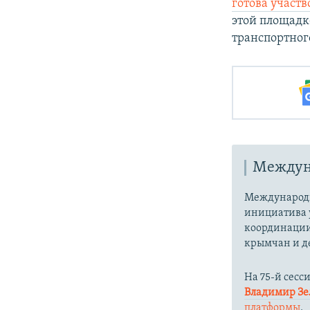
готова участ
этой площадк
транспортног
Междун
Международн
инициатива 
координации
крымчан и д
На 75-й сесс
Владимир З
платформы
.