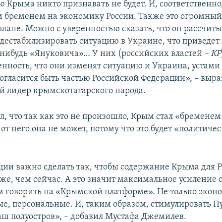
ю Крыма никто признавать не будет. И, соответственно
 бременем на экономику России. Также это огромный
ане. Можно с уверенностью сказать, что он рассчитыв
 дестабилизировать ситуацию в Украине, что приведет 
-нибудь «Януковича»… У них (российских властей
– КР
енность, что они изменят ситуацию и Украина, устами
согласится быть частью Российской Федерации», – выр
 лидер крымскотатарского народа.
, что так как это не произошло, Крым стал «бременем
 от него она не может, потому что это будет «политиче
ации важно сделать так, чтобы содержание Крыма для Р
же, чем сейчас. А это значит максимальное усиление 
м говорить на «Крымской платформе». Не только экон
ые, персональные. И, таким образом, стимулировать П
аш полуостров», – добавил Мустафа Джемилев.