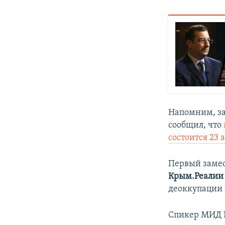
Напомним, за
сообщил, что
состоится 23 а
Первый замес
Крым.Реали
деоккупации 
Спикер МИД 