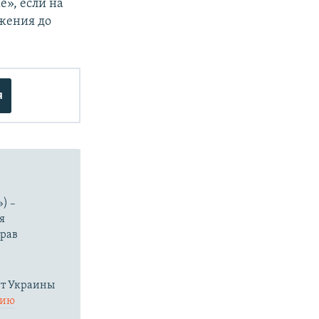
», если на
бжения до
я
) –
я
прав
нт Украины
нию