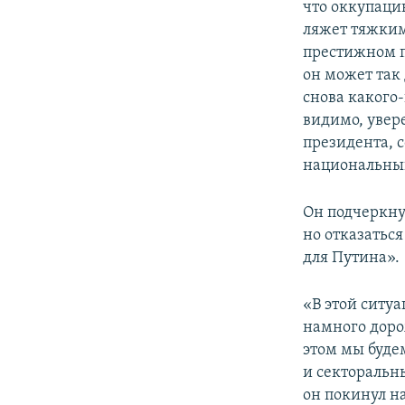
что оккупаци
ляжет тяжким
престижном пл
он может так
снова какого
видимо, увер
президента, 
национальный
Он подчеркнул
но отказаться
для Путина».
«В этой ситу
намного доро
этом мы буде
и секторальн
он покинул н