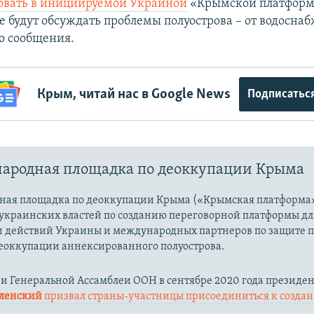
вовать в инициируемой Украиной
«Крымской платформе
е будут обсуждать проблемы полуострова – от водосна
о сообщения.
Крым, читай нас в Google News
Подписатьс
ародная площадка по деоккупации Крыма
ая площадка по деоккупации Крыма («Крымская платформа»
украинских властей по созданию переговорной платформы дл
 действий Украины и международных партнеров по защите 
еоккупации аннексированного полуострова.
ии Генеральной Ассамблеи ООН в сентябре 2020 года президе
еленский
призвал страны-участницы присоединиться к созда