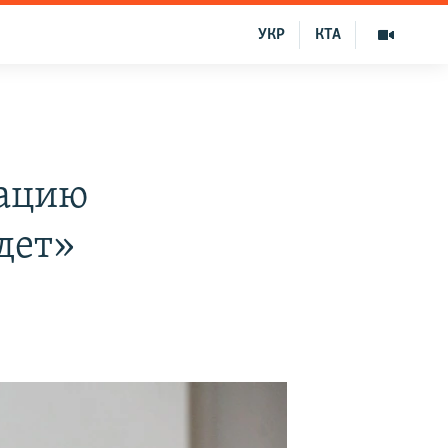
УКР
КТА
пацию
дет»