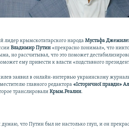
й лидер крымскотатарского народа
Мустафа Джемиле
ссии
Владимир Путин
«прекрасно понимал», что никто
ма, но рассчитывал, что это поможет дестабилизиров
поможет ему привести к власти «подставного президен
илев заявил в онлайн-интервью украинскому журнали
аместителю главного редактора
«Історичної правди» А
оторое транслировали
Крым.Реалии
.
 думаю, что Путин был не настолько глуп, и он прекра