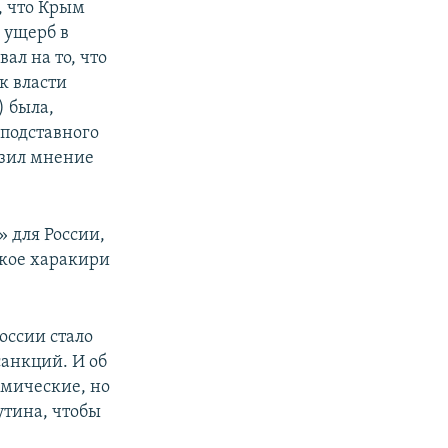
, что Крым
 ущерб в
ал на то, что
к власти
) была,
 подставного
азил мнение
» для России,
ское харакири
оссии стало
санкций. И об
омические, но
утина, чтобы