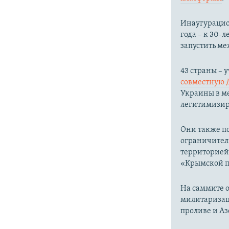
Инаугурацион
года – к 30
запустить м
43 страны –
совместную 
Украины в ме
легитимизир
Они также п
ограничител
территорией
«Крымской пл
На саммите о
милитаризац
проливе и Аз