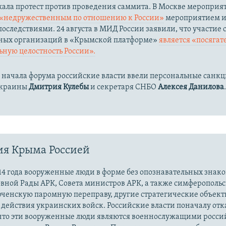
жала протест против проведения саммита. В Москве мероприя
«недружественным по отношению к России»
мероприятием и 
оследствиями. 24 августа в МИД России заявили, что участие 
ых организаций в «Крымской платформе»
является «посягат
ную целостность России».
 начала форума российские власти ввели персональные санк
Украины
Дмитрия Кулебы
и секретаря СНБО
Алексея Данилова
ия Крыма Россией
14 года вооруженные люди в форме без опознавательных знако
овной Рады АРК, Совета министров АРК, а также симферополь
рченскую паромную переправу, другие стратегические объект
действия украинских войск. Российские власти поначалу от
 что эти вооруженные люди являются военнослужащими росси