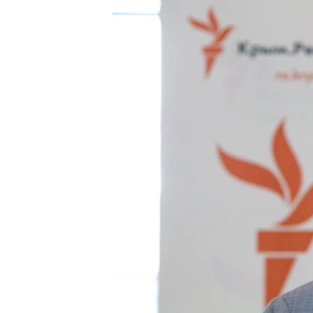
ПОБЕДИТЕЛЕЙ НЕ СУДЯТ?
КРЫМ.НЕПОКОРЕННЫЙ
ELIFBE
УКРАИНСКАЯ ПРОБЛЕМА КРЫМА