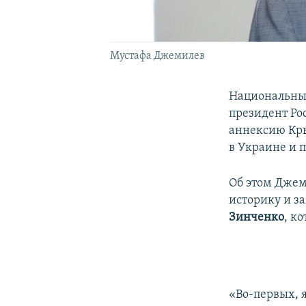
Мустафа Джемилев
Национальны
президент Ро
аннексию Кры
в Украине и 
Об этом Джем
историку и з
Зинченко
, к
«Во-первых, я