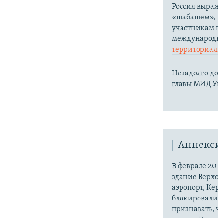
Россия выра
«шабашем»,
участникам п
международн
территориаль
Незадолго до
главы МИД 
Аннекс
В феврале 20
здание Верх
аэропорт, Ке
блокировали 
признавать,