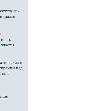
вгуста 2021
фициально
и
тность
 удастся
матических и
 Украины над
ься к
нском