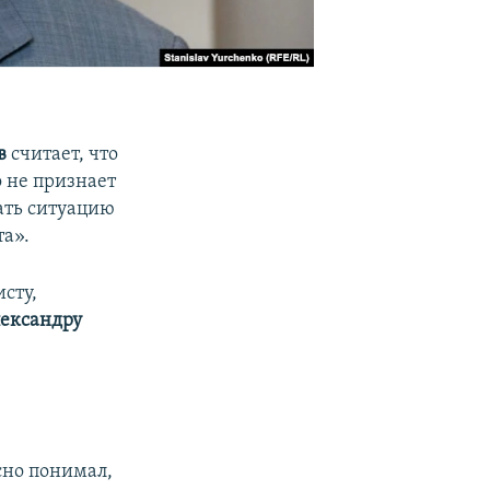
в
считает, что
 не признает
ать ситуацию
та».
сту,
лександру
сно понимал,