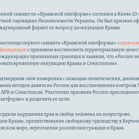
ной саммит по «Крымской платформе» состоялся в Киеве 23 а
-летней годовщине Независимости Украины. Он был призван о
еждународный формат по вопросу деоккупации Крыма.
 участницы первого саммита «Крымской платформы»
подписал
Декларацию
с призывом восстановить территориальную целос
ждународно признанных границах и заявили, что «России не
овать временную оккупацию Крыма и Севастополя».
одтвердили свои намерения с помощью политических, дипло
ьных методов давить на Россию для восстановления контроля
 АРК и Севастополя. Участники призвали Россию присоединит
атформе» и разделить ее цели.
судили нарушения прав и свобод человека на полуострове,
ию Крыма, препятствование свободному судоходству в Керче
овском море, переселение российских граждан в Крым.