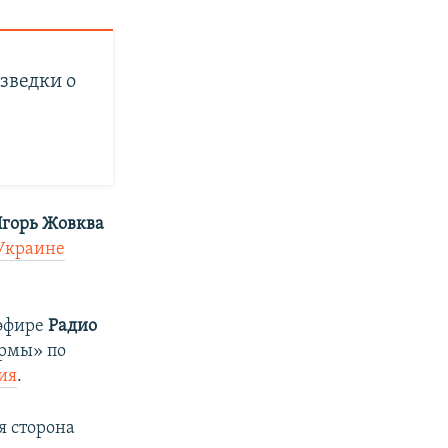
зведки о
горь Жовква
Украине
эфире
Радио
ормы» по
ия
.
я сторона