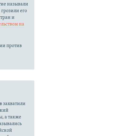
тие называли
грозили его
стран и
ельством на
ции против
.
в захватили
ский
ы, а также
казывались
йской