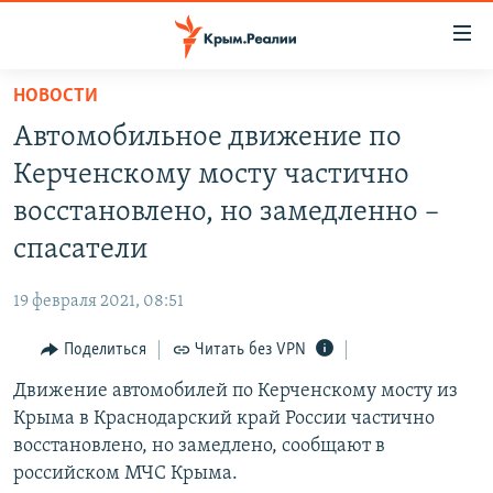
Доступность
ссылки
Вернуться
НОВОСТИ
к
НОВОСТИ
Автомобильное движение по
основному
СПЕЦПРОЕКТЫ
содержанию
Керченскому мосту частично
ВОДА
Вернутся
ГРУЗ 200
восстановлено, но замедленно –
к
ИСТОРИЯ
КАРТА ВОЕННЫХ ОБЪЕКТОВ КРЫМА
спасатели
главной
ЕЩЕ
11 ЛЕТ ОККУПАЦИИ КРЫМА. 11 ИСТОРИЙ СОПРОТИВЛЕНИЯ
навигации
19 февраля 2021, 08:51
Вернутся
РАДІО СВОБОДА
ИНТЕРАКТИВ
к
Поделиться
Читать без VPN
КАК ОБОЙТИ БЛОКИРОВКУ
ИНФОГРАФИКА
поиску
Движение автомобилей по Керченскому мосту из
ТЕЛЕПРОЕКТ КРЫМ.РЕАЛИИ
Українською
Крыма в Краснодарский край России частично
СОВЕТЫ ПРАВОЗАЩИТНИКОВ
восстановлено, но замедлено, сообщают в
Qırımtatar
российском МЧС Крыма.
ПРОПАВШИЕ БЕЗ ВЕСТИ