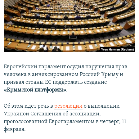
ПРИСОЕДИНЯЙТЕСЬ!
ПОБЕДИТЕЛЕЙ НЕ СУДЯТ?
КРЫМ.НЕПОКОРЕННЫЙ
ELIFBE
УКРАИНСКАЯ ПРОБЛЕМА КРЫМА
Все сайты RFE/RL
Европейский парламент осудил нарушения прав
человека в аннексированном Россией Крыму и
призвал страны ЕС поддержать создание
«Крымской платформы»
.
Об этом идет речь в
резолюции
о выполнении
Украиной Соглашения об ассоциации,
проголосованной Европарламентом в четверг, 11
февраля.