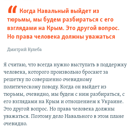
е
е
д
д
Когда Навальный выйдет из
ы
у
тюрьмы, мы будем разбираться с его
д
ю
взглядами на Крым. Это другой вопрос.
у
щ
Но права человека должны уважаться
щ
и
и
й
Дмитрий Кулеба
й
с
с
л
Я считаю, что всегда нужно выступать в поддержку
л
а
человека, которого произвольно бросают за
а
й
решетку по совершенно очевидному
й
д
политическому поводу. Когда он выйдет из
д
тюрьмы, очевидно, мы будем с ним разбираться, с
его взглядами на Крым и отношением к Украине.
Это другой вопрос. Но права человека должны
уважаться. Поэтому дело Навального в этом плане
очевидно.