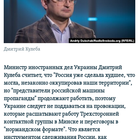
ПРИСОЕДИНЯЙТЕСЬ!
ПОБЕДИТЕЛЕЙ НЕ СУДЯТ?
КРЫМ.НЕПОКОРЕННЫЙ
ELIFBE
УКРАИНСКАЯ ПРОБЛЕМА КРЫМА
Все сайты RFE/RL
Дмитрий Кулеба
Министр иностранных дел Украины Дмитрий
Кулеба считает, что "Россия уже сделала худшее, что
могла, незаконно оккупировав наши территории",
но "представители российской машины
пропаганды" продолжают работать, поэтому
Украине следует не поддаваться на провокации,
которые расшатывают работу Трехсторонней
контактной группы в Минске и переговоры в
"нормандском формате".
Что является
инструментом сдерживания России, как