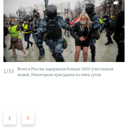
Всего в России задержали больше 1600 участников
1/33
акций. Некоторым присудили по пять суток
П
С
р
л