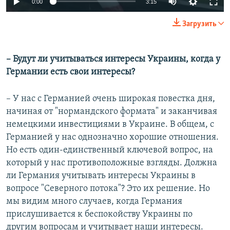
0:00
3:15
240p
Загрузить
360p
Auto
240p
360p
480p
480p
– Будут ли учитываться интересы Украины, когда у
Германии есть свои интересы?
720p
720p
1080p
1080p
– У нас с Германией очень широкая повестка дня,
начиная от "нормандского формата" и заканчивая
немецкими инвестициями в Украине. В общем, с
Германией у нас однозначно хорошие отношения.
Но есть один-единственный ключевой вопрос, на
который у нас противоположные взгляды. Должна
ли Германия учитывать интересы Украины в
вопросе "Северного потока"? Это их решение. Но
мы видим много случаев, когда Германия
прислушивается к беспокойству Украины по
другим вопросам и учитывает наши интересы.