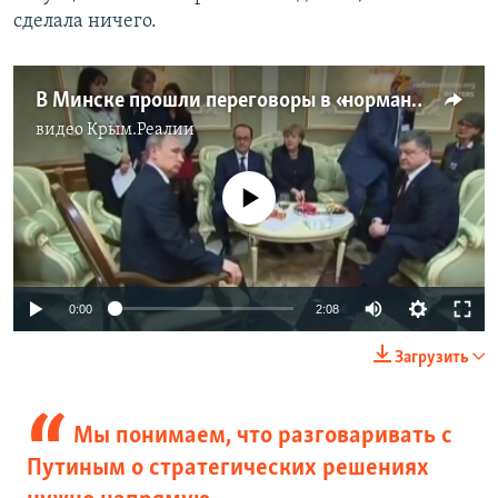
сделала ничего.
В Минске прошли переговоры в «нормандском формате»
видео
Крым.Реалии
No media source currently available
0:00
2:08
Загрузить
Мы понимаем, что разговаривать с
Путиным о стратегических решениях