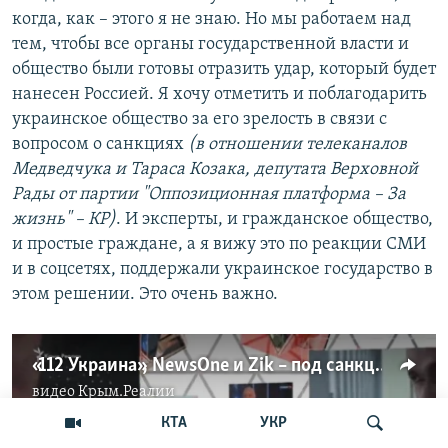
когда, как – этого я не знаю. Но мы работаем над
тем, чтобы все органы государственной власти и
общество были готовы отразить удар, который будет
нанесен Россией. Я хочу отметить и поблагодарить
украинское общество за его зрелость в связи с
вопросом о санкциях
(в отношении телеканалов
Медведчука и Тараса Козака, депутата Верховной
Рады от партии "Оппозиционная платформа – За
жизнь" – КР)
. И эксперты, и гражданское общество,
и простые граждане, а я вижу это по реакции СМИ
и в соцсетях, поддержали украинское государство в
этом решении. Это очень важно.
«112 Украина», NewsOne и Zik – под санкциями. Какие фейки распространяли заблокированные телеканалы | StopFake News (видео)
видео
Крым.Реалии
КТА
УКР
No media source currently available