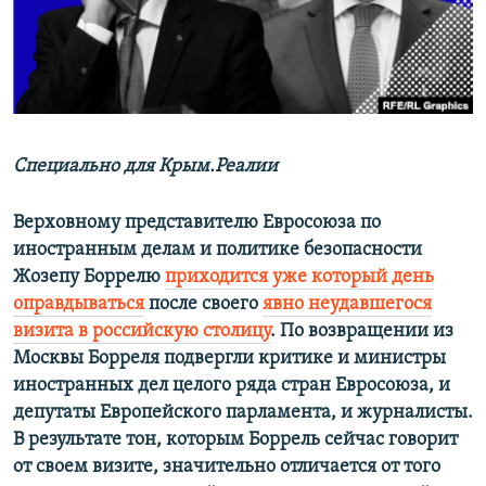
ПРИСОЕДИНЯЙТЕСЬ!
ПОБЕДИТЕЛЕЙ НЕ СУДЯТ?
КРЫМ.НЕПОКОРЕННЫЙ
ELIFBE
УКРАИНСКАЯ ПРОБЛЕМА КРЫМА
Все сайты RFE/RL
Специально для Крым.Реалии
Верховному представителю Евросоюза по
иностранным делам и политике безопасности
Жозепу Боррелю
приходится уже который день
оправдываться
после своего
явно неудавшегося
визита в российскую столицу
. По возвращении из
Москвы Борреля подвергли критике и министры
иностранных дел целого ряда стран Евросоюза, и
депутаты Европейского парламента, и журналисты.
В результате тон, которым Боррель сейчас говорит
от своем визите, значительно отличается от того