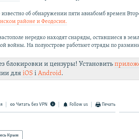
ло известно об обнаружении пяти авиабомб времен Вто
нском районе и Феодосии.
вастополе нередко находят снаряды, оставшиеся в зем
ой войны. На полуострове работают отряды по разми
ез блокировки и цензуры! Установить
прилож
лии для
iOS
і
Android
.
ся
Читать без VPN
Follow us
Печать
есь Крым