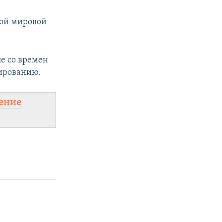
рой мировой
ле со времен
нированию.
ение