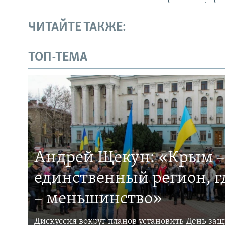
ЧИТАЙТЕ ТАКЖЕ:
ТОП-ТЕМА
Андрей Щекун: «Крым –
единственный регион, 
– меньшинство»
Дискуссия вокруг планов установить День за