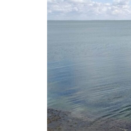
ПОБЕДИТЕЛЕЙ НЕ СУДЯТ?
КРЫМ.НЕПОКОРЕННЫЙ
ELIFBE
УКРАИНСКАЯ ПРОБЛЕМА КРЫМА