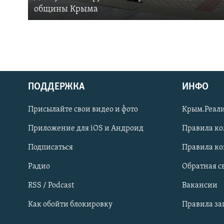
общины Крыма
ПОДДЕРЖКА
ИНФО
Українською
Присылайте свои видео и фото
Крым.Реали
Qırımtatar
Приложение для iOS и Андроид
Правила к
Подписаться
Правила к
ПРИСОЕДИНЯЙТЕСЬ!
Радио
Обратная с
RSS / Podcast
Вакансии
Как обойти блокировку
Правила з
Все сайты RFE/RL