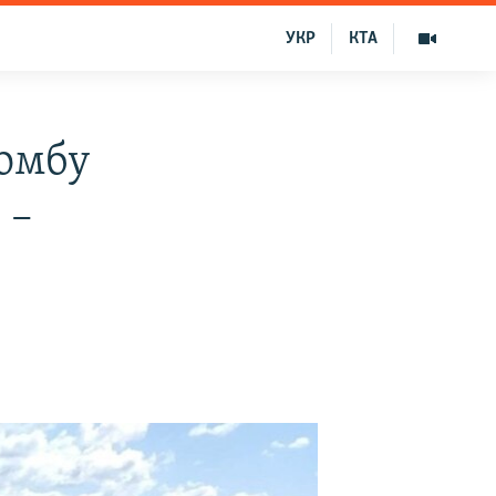
УКР
КТА
бомбу
 –