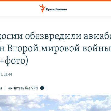
досии обезвредили авиа
н Второй мировой войны
+фото)
, 21:44
ся
Читать без VPN