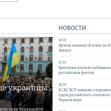
НОВОСТИ
14:15
Хуситы заявили об атаке на 
Aramco
12:22
Британия усилила наблюдени
российским флотом
10:14
где украинцы
В СБС ВСУ заявили о пораже
судов российского «теневого 
Черном море
щиты прав украинской