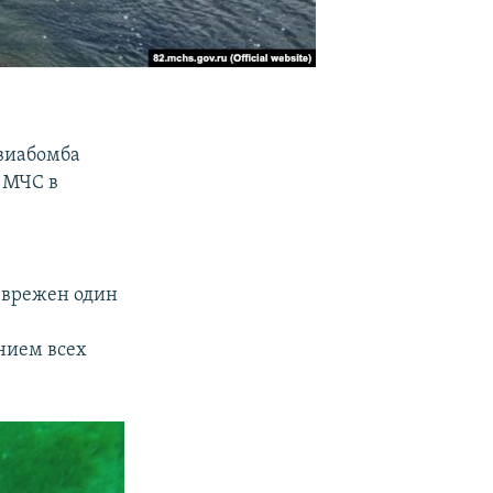
авиабомба
 МЧС в
зврежен один
нием всех