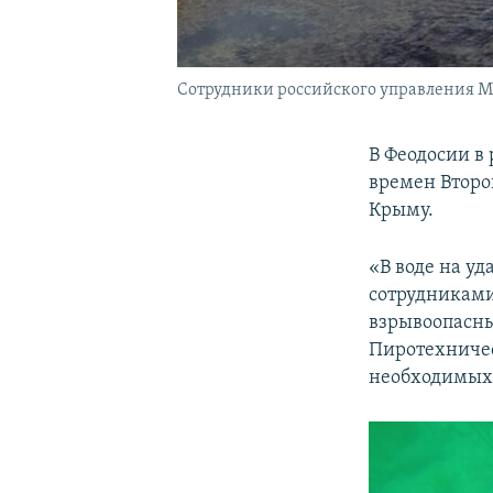
Сотрудники российского управления МЧ
В Феодосии в
времен Второ
Крыму.
«В воде на уд
сотрудниками
взрывоопасны
Пиротехничес
необходимых 