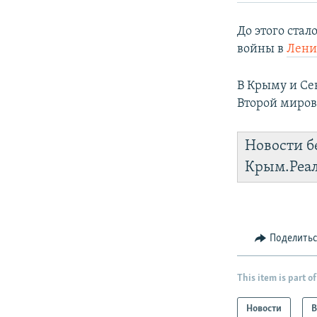
До этого ста
войны в
Лени
В Крыму и Се
Второй миров
Новости б
Крым.Реа
Поделить
This item is part of
Новости
В