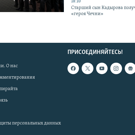
18:10
Старший сын Кадырова полу
«героя Чечни»
ПРИСОЕДИНЯЙТЕСЬ!
и. О нас
омментирования
опирайта
вязь
ащиты персональных данных