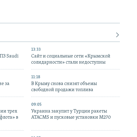
13:33
НПЗ Saudi
Сайт и социальные сети «Крымской
солидарности» стали недоступны
11:18
е за
В Крыму снова снизят объемы
свободной продажи топлива
09:05
нии трех
Украина закупит у Турции ракеты
флота» в
ATACMS и пусковые установки M270