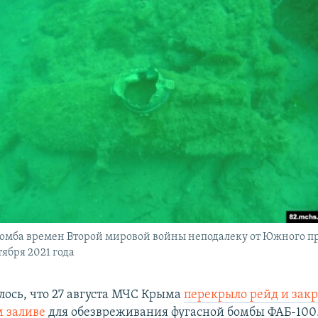
омба времен Второй мировой войны неподалеку от Южного п
ября 2021 года
лось, что 27 августа МЧС Крыма
перекрыло рейд и зак
 заливе
для обезвреживания фугасной бомбы ФАБ-100