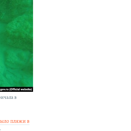
ричала в
рыло пляжи в
.