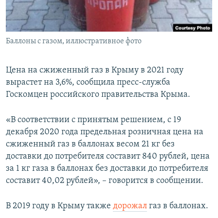
ПРИСОЕДИНЯЙТЕСЬ!
ПОБЕДИТЕЛЕЙ НЕ СУДЯТ?
КРЫМ.НЕПОКОРЕННЫЙ
Баллоны с газом, иллюстративное фото
ELIFBE
УКРАИНСКАЯ ПРОБЛЕМА КРЫМА
Цена на сжиженный газ в Крыму в 2021 году
Все сайты RFE/RL
вырастет на 3,6%, сообщила пресс-служба
Госкомцен российского правительства Крыма.
«В соответствии с принятым решением, с 19
декабря 2020 года предельная розничная цена на
сжиженный газ в баллонах весом 21 кг без
доставки до потребителя составит 840 рублей, цена
за 1 кг газа в баллонах без доставки до потребителя
составит 40,02 рублей», – говорится в сообщении.
В 2019 году в Крыму также
дорожал
газ в баллонах.