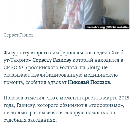
ПРИСОЕДИНЯЙТЕСЬ!
ПОБЕДИТЕЛЕЙ НЕ СУДЯТ?
КРЫМ.НЕПОКОРЕННЫЙ
ELIFBE
Сервет Газиев
УКРАИНСКАЯ ПРОБЛЕМА КРЫМА
Все сайты RFE/RL
Фигуранту второго симферопольского «дела Хизб
ут-Тахрир»
Сервету Газиеву
который находится в
СИЗО № 5 российского Ростова-на-Дону, не
оказывают квалифицированную медицинскую
помощь, сообщил адвокат
Николай Полозов
.
Полозов отметил, что с момента ареста в марте 2019
года, Газиеву, которого обвиняют в «терроризме»,
несколько раз вызывали «скорую помощь» на
судебных заседаниях.