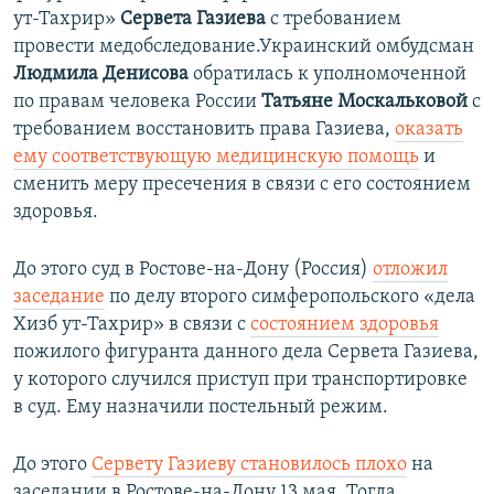
ут-Тахрир»
Сервета Газиева
с требованием
провести медобследование.Украинский омбудсман
Людмила Денисова
обратилась к уполномоченной
по правам человека России
Татьяне Москальковой
с
требованием восстановить права Газиева,
оказать
ему соответствующую медицинскую помощь
и
сменить меру пресечения в связи с его состоянием
здоровья.
До этого суд в Ростове-на-Дону (Россия)
отложил
заседание
по делу второго симферопольского «дела
Хизб ут-Тахрир» в связи с
состоянием здоровья
пожилого фигуранта данного дела Сервета Газиева,
у которого случился приступ при транспортировке
в суд. Ему назначили постельный режим.
До этого
Сервету Газиеву становилось плохо
на
заседании в Ростове-на-Дону 13 мая. Тогда