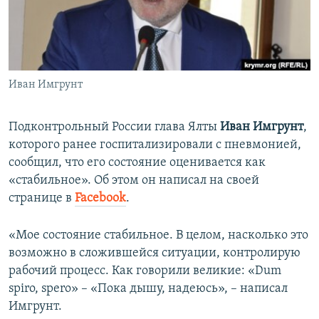
ПРИСОЕДИНЯЙТЕСЬ!
ПОБЕДИТЕЛЕЙ НЕ СУДЯТ?
КРЫМ.НЕПОКОРЕННЫЙ
ELIFBE
Иван Имгрунт
УКРАИНСКАЯ ПРОБЛЕМА КРЫМА
Все сайты RFE/RL
Подконтрольный России глава Ялты
Иван Имгрунт
,
которого ранее госпитализировали с пневмонией,
сообщил, что его состояние оценивается как
«стабильное». Об этом он написал на своей
странице в
Facebook
.
«Мое состояние стабильное. В целом, насколько это
возможно в сложившейся ситуации, контролирую
рабочий процесс. Как говорили великие: «Dum
spiro, sperо» – «Пока дышу, надеюсь», – написал
Имгрунт.