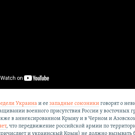
едели Украина
и ее
западные союзники
говорят о нев
ращивании военного присутствия России у восточных 
акже в аннексированном Крыму и в Черном и Азовско
яет
, что передвижение российской армии по территори
причисляет и украинскый Крым) не должно вызывать 