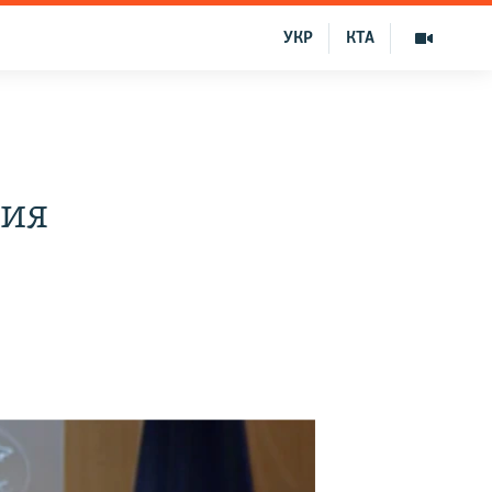
УКР
КТА
ния