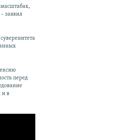
 масштабах,
 – заявил
 суверенитета
нанных
нексию
ость перед
едование
 и в