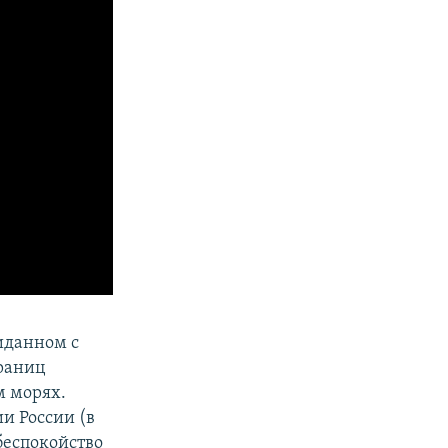
иданном с
границ
м морях.
и России (в
беспокойство