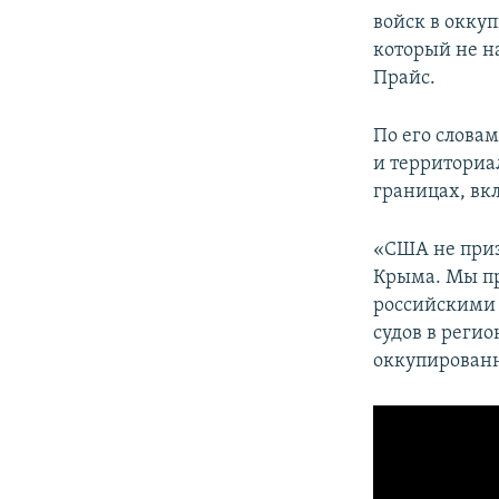
войск в окку
который не на
Прайс.
По его слова
и территориа
границах, вк
«США не приз
Крыма. Мы пр
российскими 
судов в реги
оккупированн