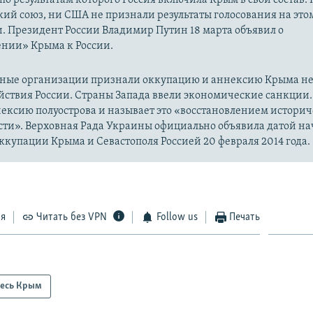
ий союз, ни США не признали результаты голосования на это
. Президент России Владимир Путин 18 марта объявил о
нии» Крыма к России.
ые организации признали оккупацию и аннексию Крыма н
йствия России. Страны Запада ввели экономические санкции.
ексию полуострова и называет это «восстановлением истори
сти». Верховная Рада Украины официально объявила датой на
купации Крыма и Севастополя Россией 20 февраля 2014 года.
ся
Читать без VPN
Follow us
Печать
есь Крым