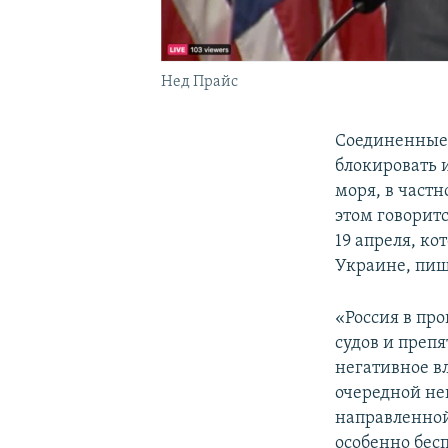
Нед Прайс
Соединенные
блокировать 
моря, в част
этом говорит
19 апреля, ко
Украине, пи
«Россия в пр
судов и препя
негативное в
очередной не
направленной
особенно бес