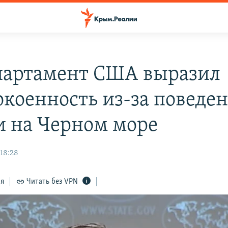
партамент США выразил
окоенность из-за поведе
и на Черном море
 18:28
ся
Читать без VPN