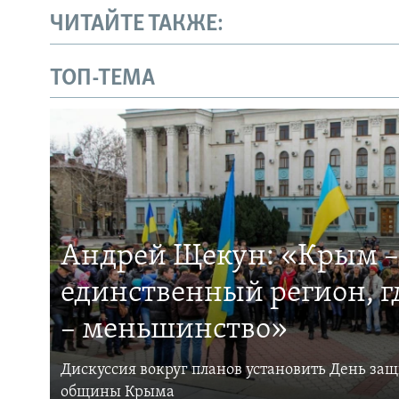
ЧИТАЙТЕ ТАКЖЕ:
ТОП-ТЕМА
Андрей Щекун: «Крым –
единственный регион, 
– меньшинство»
Дискуссия вокруг планов установить День за
общины Крыма