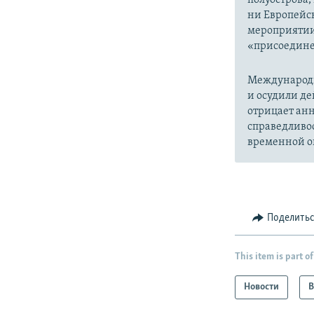
ни Европейск
мероприятии
«присоедине
Международн
и осудили де
отрицает анн
справедливо
временной ок
Поделить
This item is part of
Новости
В