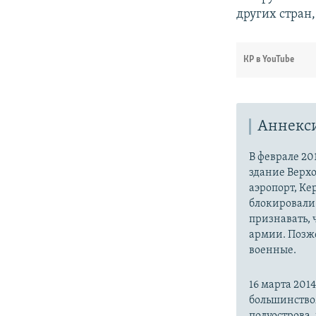
других стран,
КР в YouTube
Аннекс
В феврале 20
здание Верх
аэропорт, Ке
блокировали 
признавать,
армии. Позже
военные.
16 марта 20
большинство
полуострова,