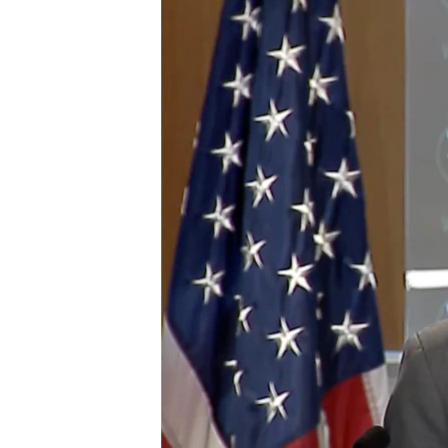
ПОБЕДИТЕЛЕЙ НЕ СУДЯТ?
КРЫМ.НЕПОКОРЕННЫЙ
ELIFBE
УКРАИНСКАЯ ПРОБЛЕМА КРЫМА