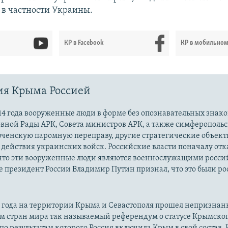
 в частности Украины.
КР в Facebook
КР в мобильно
ия Крыма Россией
14 года вооруженные люди в форме без опознавательных знако
овной Рады АРК, Совета министров АРК, а также симферополь
рченскую паромную переправу, другие стратегические объект
действия украинских войск. Российские власти поначалу от
 что эти вооруженные люди являются военнослужащими росси
 президент России Владимир Путин признал, что это были р
14 года на территории Крыма и Севастополя прошел непризна
м стран мира так называемый референдум о статусе Крымско
 по результатам которого Россия включила Крым в свой состав.