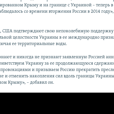
пированном Крыму и на границе с Украиной – теперь в
блюдалось со времени вторжения России в 2014 году»,
м, США подтверждают свою непоколебимую поддержку
льной целостности Украины в ее международно приз
лючая ее территориальные воды.
нают и никогда не признают заявленную Россией ан
иветствуем Украину за ее продолжающуюся сдержанн
провокациями и призываем Россию прекратить пресл
оне и отменить накопления сил вдоль границы Украины
ом Крыму», – добавил он.