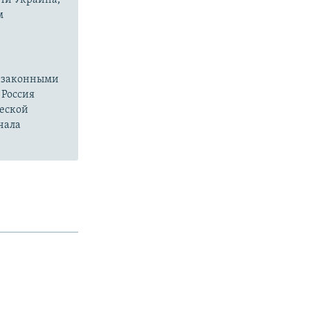
м
езаконными
 Россия
ческой
чала