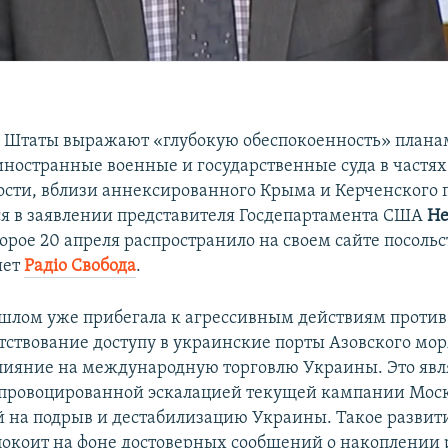
 Штаты выражают «глубокую обеспокоенность» плана
иностранные военные и государственные суда в частях
ности, вблизи аннексированного Крыма и Керченского 
ся в заявлении представителя Госдепартамента США
Не
торое 20 апреля распространило на своем сайте посоль
шет
Радіо Свобода
.
ошлом уже прибегала к агрессивным действиям проти
тствование доступу в украинские порты Азовского мор
лияние на международную торговлю Украины. Это явл
провоцированной эскалацией текущей кампании Мос
 на подрыв и дестабилизацию Украины. Такое развит
покоит на фоне достоверных сообщений о накоплении