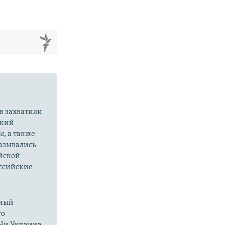
м
в захватили
ский
ы, а также
казывались
йской
оссийские
нный
го
 Ни Украина,