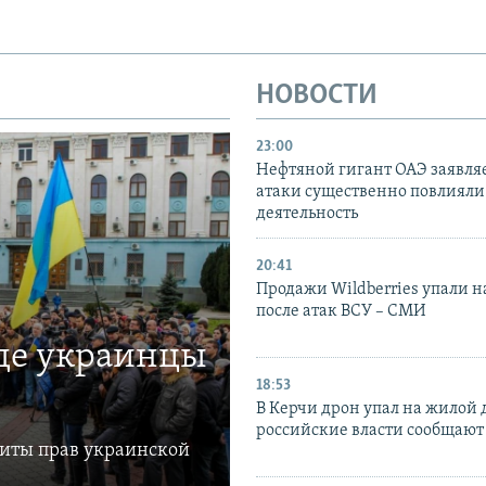
НОВОСТИ
23:00
Нефтяной гигант ОАЭ заявляе
атаки существенно повлияли 
деятельность
20:41
Продажи Wildberries упали н
после атак ВСУ – СМИ
где украинцы
18:53
В Керчи дрон упал на жилой 
российские власти сообщают
щиты прав украинской