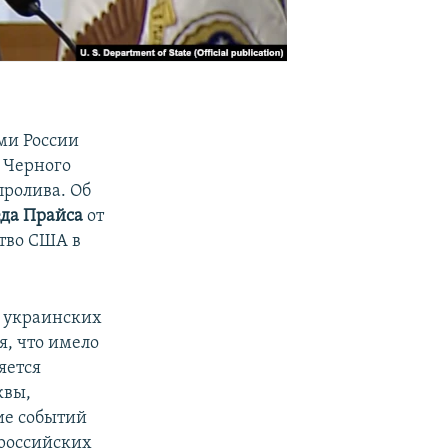
ми России
 Черного
пролива. Об
да Прайса
от
ство США в
в украинских
я, что имело
яется
квы,
ие событий
 российских