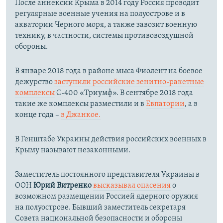
После аннексии Крыма в 2014 году Россия проводит
регулярные военные учения на полуострове и в
акватории Черного моря, а также завозит военную
технику, в частности, системы противовоздушной
обороны.
​В январе 2018 года в районе мыса Фиолент на боевое
дежурство
заступили российские зенитно-ракетные
комплексы
С-400 «Триумф». В сентябре 2018 года
такие же комплексы разместили и в
Евпатории
, а в
конце года –
в Джанкое.
В Генштабе Украины действия российских военных в
Крыму называют незаконными.
Заместитель постоянного представителя Украины в
ООН
Юрий Витренко
высказывал опасения
о
возможном размещении Россией ядерного оружия
на полуострове. Бывший заместитель секретаря
Совета национальной безопасности и обороны