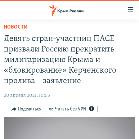
Доступность
ссылки
Вернуться
НОВОСТИ
к
НОВОСТИ
Девять стран-участниц ПАСЕ
основному
СПЕЦПРОЕКТЫ
содержанию
призвали Россию прекратить
ВОДА
Вернутся
ГРУЗ 200
милитаризацию Крыма и
к
ИСТОРИЯ
КАРТА ВОЕННЫХ ОБЪЕКТОВ КРЫМА
«блокирование» Керченского
главной
ЕЩЕ
11 ЛЕТ ОККУПАЦИИ КРЫМА. 11 ИСТОРИЙ СОПРОТИВЛЕНИЯ
навигации
пролива – заявление
Вернутся
РАДІО СВОБОДА
ИНТЕРАКТИВ
к
20 апреля 2021, 10:55
КАК ОБОЙТИ БЛОКИРОВКУ
ИНФОГРАФИКА
поиску
Поделиться
Читать без VPN
ТЕЛЕПРОЕКТ КРЫМ.РЕАЛИИ
Українською
СОВЕТЫ ПРАВОЗАЩИТНИКОВ
Qırımtatar
ПРОПАВШИЕ БЕЗ ВЕСТИ