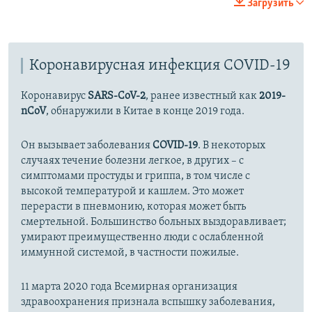
Загрузить
360p
Auto
270p
360p
480p
480p
Коронавирусная инфекция COVID-19
1080p
1080p
Коронавирус
SARS-CoV-2
, ранее известный как
2019-
nCoV
, обнаружили в Китае в конце 2019 года.
Он вызывает заболевания
COVID-19
. В некоторых
случаях течение болезни легкое, в других – с
симптомами простуды и гриппа, в том числе с
высокой температурой и кашлем. Это может
перерасти в пневмонию, которая может быть
смертельной. Большинство больных выздоравливает;
умирают преимущественно люди с ослабленной
иммунной системой, в частности пожилые.
11 марта 2020 года Всемирная организация
здравоохранения признала вспышку заболевания,