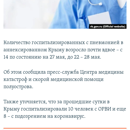
ПРИСОЕДИНЯЙТЕСЬ!
ПОБЕДИТЕЛЕЙ НЕ СУДЯТ?
КРЫМ.НЕПОКОРЕННЫЙ
ELIFBE
УКРАИНСКАЯ ПРОБЛЕМА КРЫМА
Количество госпитализированных с пневмонией в
Все сайты RFE/RL
аннексированном Крыму возросло почти вдвое – с
14 по состоянию на 27 мая, до 22 – 28 мая.
Об этом сообщила пресс-служба Центра медицины
катастроф и скорой медицинской помощи
полуострова.
Также уточняется, что за прошедшие сутки в
Крыму госпитализировали 10 человек с ОРВИ и еще
8 – с подозрением на коронавирус.