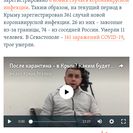
зарегистрировано
6 новых случаев коронавирусной
инфекции
. Таким образом, на текущий период в
Крыму зарегистрирован 361 случай новой
коронавирусной инфекции. 26 из них – завозные
из-за границы, 74 – из соседней России. Умерли 11
человек. В Севастополе –
161 заражений COVID-19
,
трое умерли.
После карантина – в Крым? Каким будет курортный сезон | Важное из Крыма (видео)
видео
Крым.Реалии
No media source currently available
Auto
0:00
13:27
270p