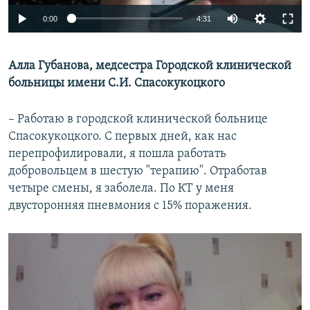
Auto
0:00
4:31
270p
Алла Губанова, медсестра Городской клинической
360p
больницы имени С.И. Спасокукоцкого
Auto
270p
360p
480p
480p
720p
– Работаю в городской клинической больнице
720p
1080p
Спасокукоцкого. С первых дней, как нас
1080p
перепрофилировали, я пошла работать
добровольцем в шестую "терапию". Отработав
четыре смены, я заболела. По КТ у меня
двусторонняя пневмония с 15% поражения.