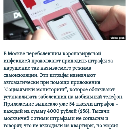
ПРИСОЕДИНЯЙТЕСЬ!
ПОБЕДИТЕЛЕЙ НЕ СУДЯТ?
КРЫМ.НЕПОКОРЕННЫЙ
ELIFBE
УКРАИНСКАЯ ПРОБЛЕМА КРЫМА
Все сайты RFE/RL
В Москве переболевшим коронавирусной
инфекцией продолжают приходить штрафы за
нарушение так называемого режима
самоизоляции. Эти штрафы назначают
автоматически при помощи приложения
"Социальный мониторинг", которое обязывают
устанавливать заболевших на мобильный телефон.
Приложение выписало уже 54 тысячи штрафов –
каждый на сумму 4000 рублей ($56). Тысячи
москвичей с этими штрафами не согласны и
говорят, что не выходили из квартиры, но мэрия