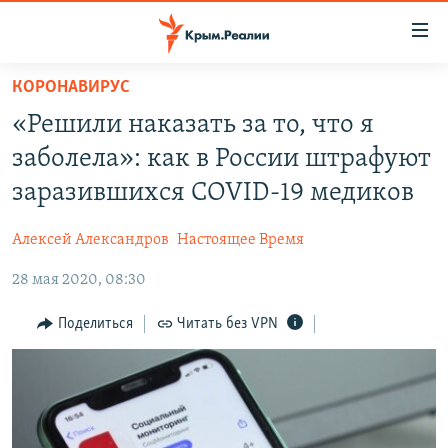
Доступность
ссылки
Вернуться
КОРОНАВИРУС
к
НОВОСТИ
«Решили наказать за то, что я
основному
СПЕЦПРОЕКТЫ
содержанию
заболела»: как в России штрафуют
ВОДА
Вернутся
ГРУЗ 200
заразившихся COVID-19 медиков
к
ИСТОРИЯ
КАРТА ВОЕННЫХ ОБЪЕКТОВ КРЫМА
главной
Алексей Александров
Настоящее Время
ЕЩЕ
11 ЛЕТ ОККУПАЦИИ КРЫМА. 11 ИСТОРИЙ СОПРОТИВЛЕНИЯ
навигации
Вернутся
28 мая 2020, 08:30
РАДІО СВОБОДА
ИНТЕРАКТИВ
к
КАК ОБОЙТИ БЛОКИРОВКУ
ИНФОГРАФИКА
Поделиться
Читать без VPN
поиску
ТЕЛЕПРОЕКТ КРЫМ.РЕАЛИИ
Українською
СОВЕТЫ ПРАВОЗАЩИТНИКОВ
Qırımtatar
ПРОПАВШИЕ БЕЗ ВЕСТИ