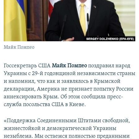
ПРИСОЕДИНЯЙТЕСЬ!
ПОБЕДИТЕЛЕЙ НЕ СУДЯТ?
КРЫМ.НЕПОКОРЕННЫЙ
ELIFBE
УКРАИНСКАЯ ПРОБЛЕМА КРЫМА
Все сайты RFE/RL
Майк Помпео
Госсекретарь США
Майк Помпео
поздравил народ
Украины с 29-й годовщиной независимости страны
и напомнил, что как и заявлялось в Крымской
декларации, Америка не признает попытку России
аннексировать Крым. Об этом сообщила пресс-
служба посольства США в Киеве.
«Поддержка Соединенными Штатами свободной,
жизнестойкой и демократической Украины
незыблема. Мы остаемся полностью преданными