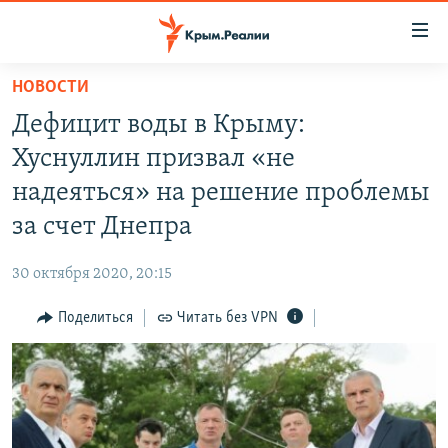
Доступность
ссылки
Вернуться
НОВОСТИ
к
НОВОСТИ
Дефицит воды в Крыму:
основному
СПЕЦПРОЕКТЫ
содержанию
Хуснуллин призвал «не
ВОДА
Вернутся
ГРУЗ 200
надеяться» на решение проблемы
к
ИСТОРИЯ
КАРТА ВОЕННЫХ ОБЪЕКТОВ КРЫМА
за счет Днепра
главной
ЕЩЕ
11 ЛЕТ ОККУПАЦИИ КРЫМА. 11 ИСТОРИЙ СОПРОТИВЛЕНИЯ
навигации
30 октября 2020, 20:15
Вернутся
РАДІО СВОБОДА
ИНТЕРАКТИВ
к
Поделиться
Читать без VPN
КАК ОБОЙТИ БЛОКИРОВКУ
ИНФОГРАФИКА
поиску
ТЕЛЕПРОЕКТ КРЫМ.РЕАЛИИ
Українською
СОВЕТЫ ПРАВОЗАЩИТНИКОВ
Qırımtatar
ПРОПАВШИЕ БЕЗ ВЕСТИ