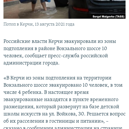
ПРИСОЕДИНЯЙТЕСЬ!
ПОБЕДИТЕЛЕЙ НЕ СУДЯТ?
КРЫМ.НЕПОКОРЕННЫЙ
Потоп в Керчи, 13 августа 2021 года
ELIFBE
УКРАИНСКАЯ ПРОБЛЕМА КРЫМА
Российские власти Керчи эвакуировали из зоны
Все сайты RFE/RL
подтопления в районе Вокзального шоссе 10
человек, сообщает пресс-служба российской
администрации города.
«В Керчи из зоны подтопления на территории
Вокзального шоссе эвакуировано 10 человек, в том
числе 4 ребенка. В настоящее время
эвакуированные находятся в пункте временного
размещения, который развернут на базе детской
школы искусств на ул. Войкова, 30. Решается вопрос
об их расселении в гостиницы и питании», –
сказано в сообщении администрации на странице