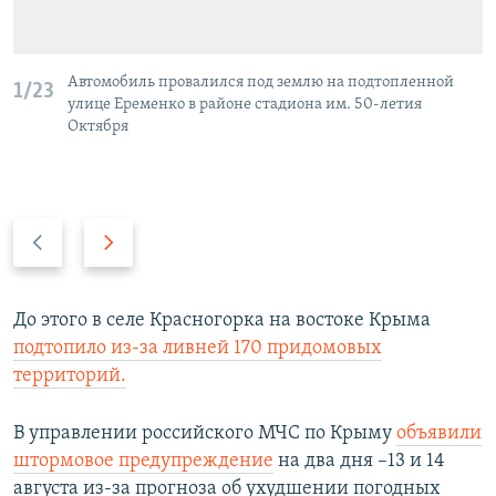
Автомобиль провалился под землю на подтопленной
1/23
улице Еременко в районе стадиона им. 50-летия
Октября
П
С
р
л
е
е
д
д
До этого в селе Красногорка на востоке Крыма
ы
у
подтопило из-за ливней 170 придомовых
д
ю
территорий.
у
щ
щ
и
В управлении российского МЧС по Крыму
объявили
и
й
штормовое предупреждение
на два дня –13 и 14
й
с
августа из-за прогноза об ухудшении погодных