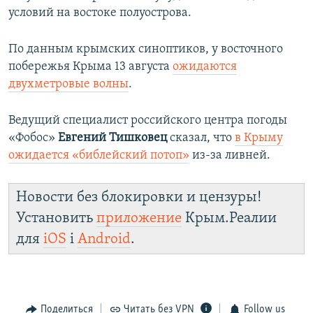
с
л
условий на востоке полуострова.
л
а
а
й
По данным крымских синоптиков, у восточного
й
д
побережья Крыма 13 августа
ожидаются
д
двухметровые волны
.
Ведущий специалист российского центра погоды
«Фобос»
Евгений Тишковец
сказал, что
в Крыму
ожидается «библейский потоп»
из-за ливней.
Новости без блокировки и цензуры!
Установить
приложение
Крым.Реалии
для
iOS
і
Android
.
Поделиться
Читать без VPN
Follow us